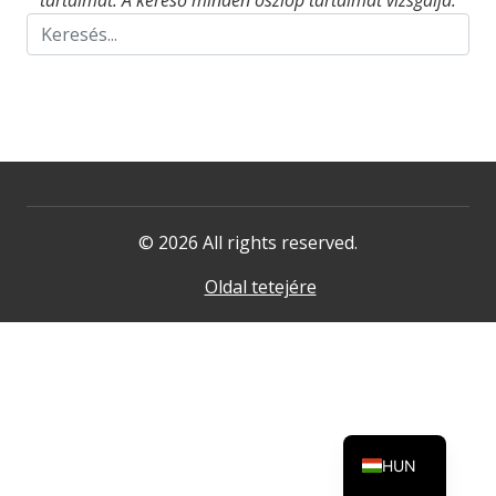
tartalmat. A kereső minden oszlop tartalmát vizsgálja.
© 2026 All rights reserved.
Oldal tetejére
HUN