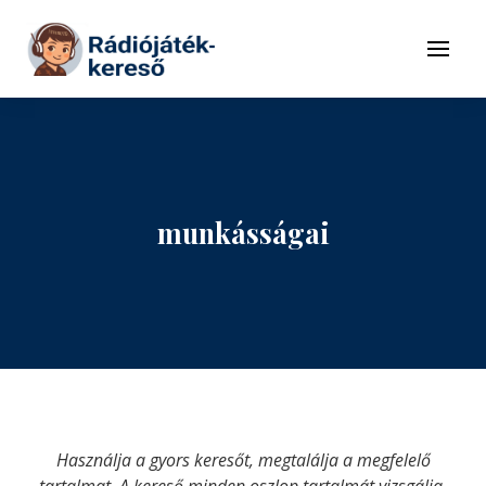
Tovább a navigációhoz
Tovább a tartalomhoz
Menü
munkásságai
Használja a gyors keresőt, megtalálja a megfelelő