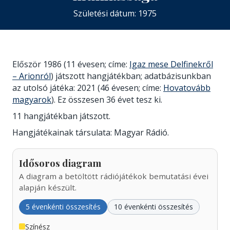
Születési dátum: 1975
Először 1986 (11 évesen; címe:
Igaz mese Delfinekről
– Arionról
) játszott hangjátékban; adatbázisunkban
az utolsó játéka: 2021 (46 évesen; címe:
Hovatovább
magyarok
). Ez összesen 36 évet tesz ki.
11 hangjátékban játszott.
Hangjátékainak társulata: Magyar Rádió.
Idősoros diagram
A diagram a betöltött rádiójátékok bemutatási évei
alapján készült.
5 évenkénti összesítés
10 évenkénti összesítés
Színész