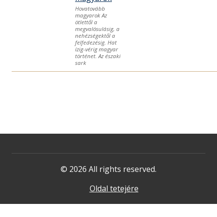
Hovatovább
magyarok Az
ötlettől a
megvalósulásig, a
nehézségektől a
felfedezésig. Hat
ízig-vérig magyar
történet. Az északi
sark
© 2026 All rights reserved.
Oldal tetejére