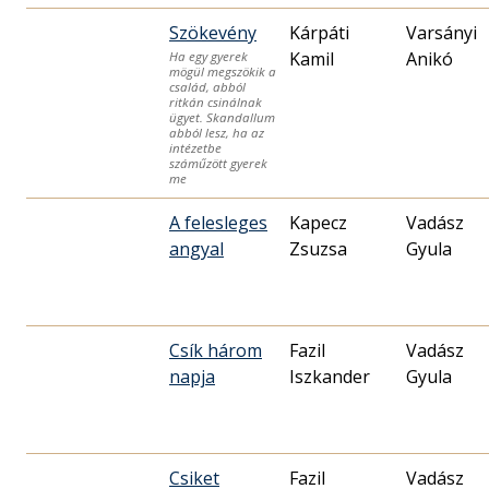
Szökevény
Kárpáti
Varsányi
Kamil
Anikó
Ha egy gyerek
mögül megszökik a
család, abból
ritkán csinálnak
ügyet. Skandallum
abból lesz, ha az
intézetbe
száműzött gyerek
me
A felesleges
Kapecz
Vadász
angyal
Zsuzsa
Gyula
Csík három
Fazil
Vadász
napja
Iszkander
Gyula
Csiket
Fazil
Vadász