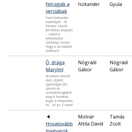
felrúgják a
Iszkander
Gyula
verslábak
Fazil Iszkander
novelláját – N.
Sándor László
fordítása alapján
– rádióra
alkalmazta :
Szebényi Cecília
Hogy a verslábak
mekkorá
Ó, drága
Nógrádi
Nógrádi
Marylin!
Gábor
Gábor
Krisztián tizenöt
éves, fejlett,
egészséges fiú,
szereti az
aranyhörsögöket
meg a halakat,
bújja a könyveket,
és… ez az. E miatt
🔈
Molnár
Tamás
Hovatovább
Attila Dávid
Zsolt
magyarok