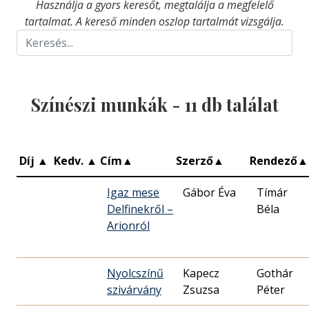
Használja a gyors keresőt, megtalálja a megfelelő
tartalmat. A kereső minden oszlop tartalmát vizsgálja.
Színészi munkák -
11
db találat
Díj
▲
Kedv.
▲
Cím
▲
Szerző
▲
Rendező
▲
Igaz mese
Gábor Éva
Tímár
Delfinekről –
Béla
Arionról
Nyolcszínű
Kapecz
Gothár
szivárvány
Zsuzsa
Péter