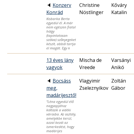
🔈
Konzerv
Christine
Kőváry
Konrád
Nöstlinger
Katalin
Kisbarka Berta
egyedül él. A már
nem egészen fiatal
hölgy
(tapintatosan
szólva) szőnyegeket
készít, abból tartja
el magát. Egy n
13 éves lány
Mischa de
Varsányi
vagyok
Vreede
Anikó
🔈
Bocsáss
Vlagyimir
Zoltán
meg,
Zseleznyikov
Gábor
madárijesztő!
”Léna egyedül élő
nagyapjához
költözik a vidéki
városba. Az osztály,
amelyikbe kerül,
azzal kezdi az
ismerkedést, hogy
madárijes