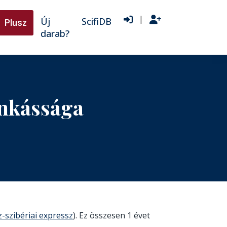
|
Új
ScifiDB
Plusz
darab?
unkássága
-szibériai expressz
). Ez összesen 1 évet