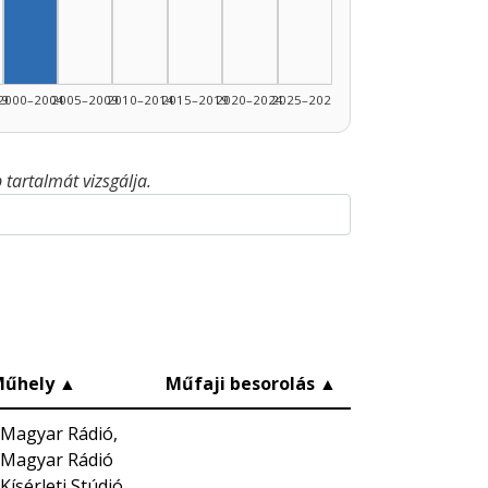
99
2000–2004
2005–2009
2010–2014
2015–2019
2020–2024
2025–2026
tartalmát vizsgálja.
Műhely
▲
Műfaji besorolás
▲
Magyar Rádió,
Magyar Rádió
Kísérleti Stúdió