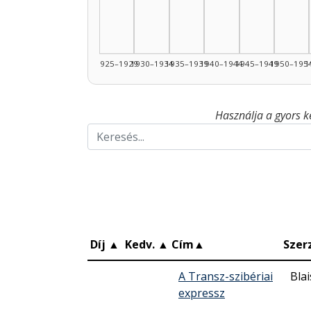
1925–1929
1930–1934
1935–1939
1940–1944
1945–1949
1950–195
1
Használja a gyors k
Díj
▲
Kedv.
▲
Cím
▲
Szer
A Transz-szibériai
Bla
expressz