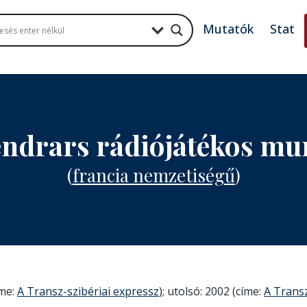
Mutatók
Stat
endrars rádiójátékos m
(
francia nemzetiségű
)
íme:
A Transz-szibériai expressz
); utolsó: 2002 (címe:
A Transz