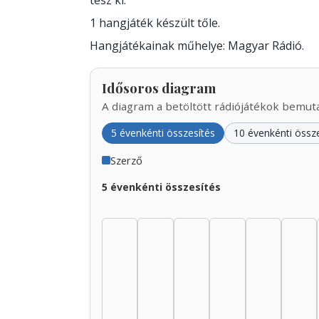
tesz ki.
1 hangjáték készült tőle.
Hangjátékainak műhelye: Magyar Rádió.
Idősoros diagram
A diagram a betöltött rádiójátékok bemutat
5 évenkénti összesítés
10 évenkénti össz
Szerző
5 évenkénti összesítés