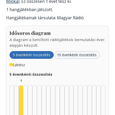
Mióka
). Ez összesen 1 évet tesz ki.
1 hangjátékban játszott.
Hangjátékainak társulata: Magyar Rádió.
Idősoros diagram
A diagram a betöltött rádiójátékok bemutatási évei
alapján készült.
5 évenkénti összesítés
10 évenkénti összesítés
Színész
5 évenkénti összesítés
1
Színész, 1935–1939: 1