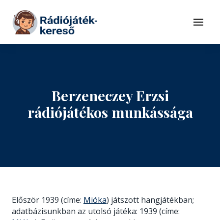
Tovább a navigációhoz
Tovább a tartalomhoz
Menü
Berzeneczey Erzsi
rádiójátékos munkássága
Először 1939 (címe:
Mióka
) játszott hangjátékban;
adatbázisunkban az utolsó játéka: 1939 (címe: