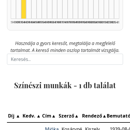
1925–1929
1930–1934
1935–1939
1940–1944
1945–1949
1950–1954
1955–1959
1960–1964
1965–1969
1970–1974
1975–1979
1980–1984
1985–1989
1990–1994
1995–1999
2000–2004
2005–2009
2010–2014
2015–2019
2020–2024
2025–2026
Használja a gyors keresőt, megtalálja a megfelelő
tartalmat. A kereső minden oszlop tartalmát vizsgálja.
Színészi munkák -
1
db találat
Díj
▲
Kedv.
▲
Cím
▲
Szerző
▲
Rendező
▲
Bemutat
Mióka
Kosáryné
Kiszely
1939-08-