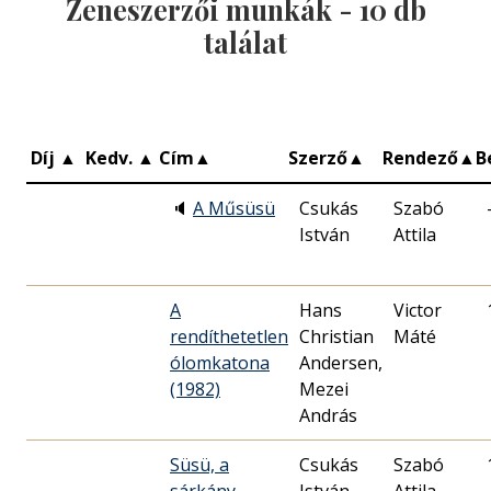
Zeneszerzői munkák -
10
db
találat
Díj
▲
Kedv.
▲
Cím
▲
Szerző
▲
Rendező
▲
B
🔈
A Műsüsü
Csukás
Szabó
István
Attila
A
Hans
Victor
rendíthetetlen
Christian
Máté
ólomkatona
Andersen,
(1982)
Mezei
András
Süsü, a
Csukás
Szabó