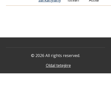
sárkánylány
István
Attila
© 2026 All rights reserved.
Oldal tetejére