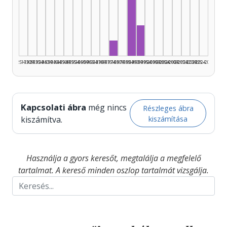
Zeneszerző, 1985–1989: 
Zeneszerző, 1990–1994
Zeneszerző, 1975–1979: 1
1925–1929
1930–1934
1935–1939
1940–1944
1945–1949
1950–1954
1955–1959
1960–1964
1965–1969
1970–1974
1975–1979
1980–1984
1985–1989
1990–1994
1995–1999
2000–2004
2005–2009
2010–2014
2015–2019
2020–2024
2025–2026
Kapcsolati ábra
még nincs
Részleges ábra
kiszámítása
kiszámítva.
Használja a gyors keresőt, megtalálja a megfelelő
tartalmat. A kereső minden oszlop tartalmát vizsgálja.