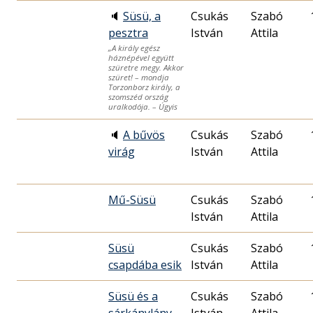
🔈
Süsü, a
Csukás
Szabó
pesztra
István
Attila
„A király egész
háznépével együtt
szüretre megy. Akkor
szüret! – mondja
Torzonborz király, a
szomszéd ország
uralkodója. – Úgyis
🔈
A bűvös
Csukás
Szabó
virág
István
Attila
Mű-Süsü
Csukás
Szabó
István
Attila
Süsü
Csukás
Szabó
csapdába esik
István
Attila
Süsü és a
Csukás
Szabó