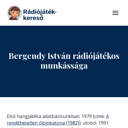
Tovább a navigációhoz
Tovább a tartalomhoz
Menü
Bergendy István rádiójátékos
munkássága
Első hangjátéka adatbázisunkban: 1979 (címe:
A
rendíthetetlen ólomkatona (1982)
); utolsó: 1991