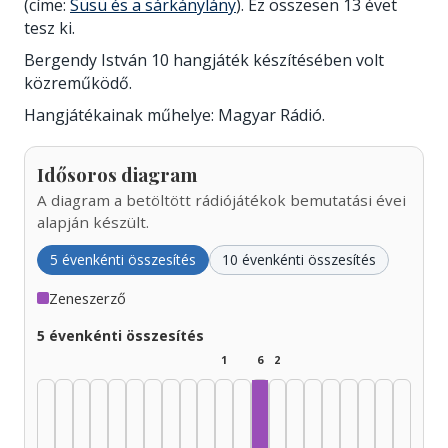
(címe:
Süsü és a sárkánylány
). Ez összesen 13 évet
tesz ki.
Bergendy István 10 hangjáték készítésében volt
közreműködő.
Hangjátékainak műhelye: Magyar Rádió.
Idősoros diagram
A diagram a betöltött rádiójátékok bemutatási évei
alapján készült.
5 évenkénti összesítés
10 évenkénti összesítés
Zeneszerző
5 évenkénti összesítés
1
6
2