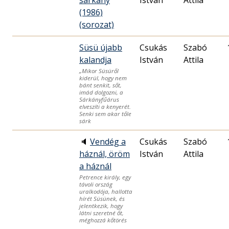
sárkány
István
Attila
(1986)
(sorozat)
Süsü újabb
Csukás
Szabó
kalandja
István
Attila
„Mikor Süsüről
kiderül, hogy nem
bánt senkit, sőt,
imád dolgozni, a
Sárkányfűárus
elveszíti a kenyerét.
Senki sem akar tőle
sárk
🔈
Vendég a
Csukás
Szabó
háznál, öröm
István
Attila
a háznál
Petrence király, egy
távoli ország
uralkodója, hallotta
hírét Süsünek, és
jelentkezik, hogy
látni szeretné őt,
méghozzá kőtörés