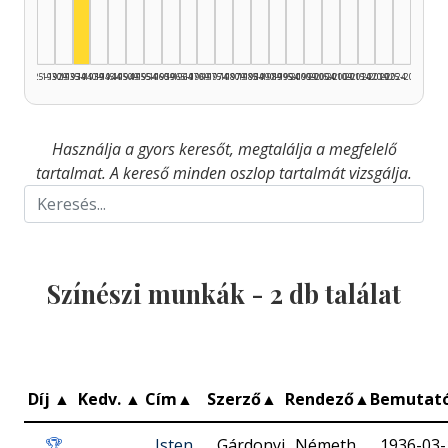
1925–1929
1930–1934
1935–1939
1940–1944
1945–1949
1950–1954
1955–1959
1960–1964
1965–1969
1970–1974
1975–1979
1980–1984
1985–1989
1990–1994
1995–1999
2000–2004
2005–2009
2010–2014
2015–2019
2020–2024
2025–2026
Használja a gyors keresőt, megtalálja a megfelelő
tartalmat. A kereső minden oszlop tartalmát vizsgálja.
Színészi munkák -
2
db találat
Díj
▲
Kedv.
▲
Cím
▲
Szerző
▲
Rendező
▲
Bemutat
🏆
Isten
Gárdonyi
Németh
1936-03-