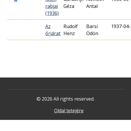
rabjai
Géza
Antal
(1936)
Az
Rudolf
Barsi
1937-04-
őrjárat
Henz
Ödön
© 2026 All rights reserved.
Oldal tetejére