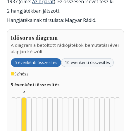
1937 (címe:
Az őrjárat
). Ez összesen 2 évet tesz ki.
2 hangjátékban játszott.
Hangjátékainak társulata: Magyar Rádió.
Idősoros diagram
A diagram a betöltött rádiójátékok bemutatási évei
alapján készült.
5 évenkénti összesítés
10 évenkénti összesítés
Színész
5 évenkénti összesítés
2
Színész, 1935–1939: 2