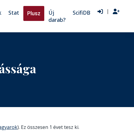
|
k
Stat
Új
ScifiDB
Plusz
darab?
ássága
agyarok
). Ez összesen 1 évet tesz ki.