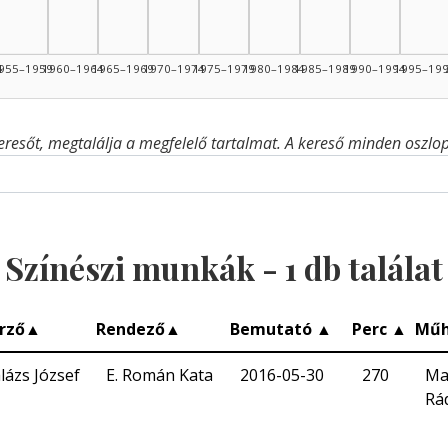
4
955–1959
1960–1964
1965–1969
1970–1974
1975–1979
1980–1984
1985–1989
1990–1994
1995–19
eresőt, megtalálja a megfelelő tartalmat. A kereső minden oszlop 
Színészi munkák -
1
db találat
rző
▲
Rendező
▲
Bemutató
▲
Perc
▲
Műh
lázs József
E. Román Kata
2016-05-30
270
Ma
Rá