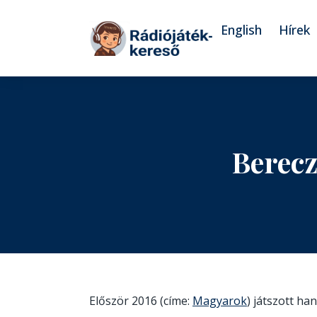
Tovább a navigációhoz
Tovább a tartalomhoz
English
Hírek
Berec
Először 2016 (címe:
Magyarok
) játszott ha