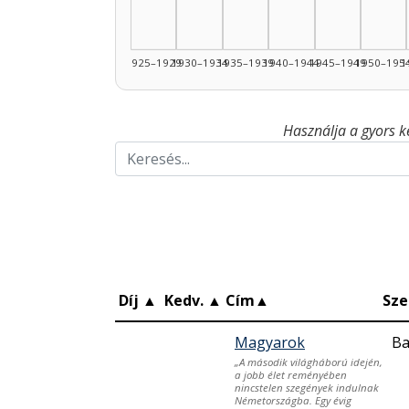
1925–1929
1930–1934
1935–1939
1940–1944
1945–1949
1950–195
1
Használja a gyors k
Díj
▲
Kedv.
▲
Cím
▲
Sze
Magyarok
Ba
„A második világháború idején,
a jobb élet reményében
nincstelen szegények indulnak
Németországba. Egy évig