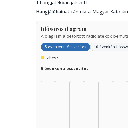
1 hangjátékban játszott.
Hangjátékainak társulata: Magyar Katoliku
Idősoros diagram
A diagram a betöltött rádiójátékok bemutat
5 évenkénti összesítés
10 évenkénti össz
Színész
5 évenkénti összesítés