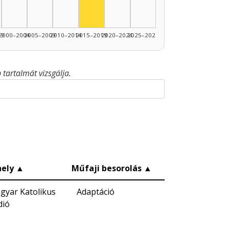
99
2000–2004
2005–2009
2010–2014
2015–2019
2020–2024
2025–2026
tartalmát vizsgálja.
ely
▲
Műfaji besorolás
▲
gyar Katolikus
Adaptáció
dió