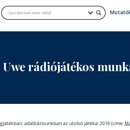
Mutató
z Uwe rádiójátékos munk
ngjátékban; adatbázisunkban az utolsó játéka: 2016 (címe:
M