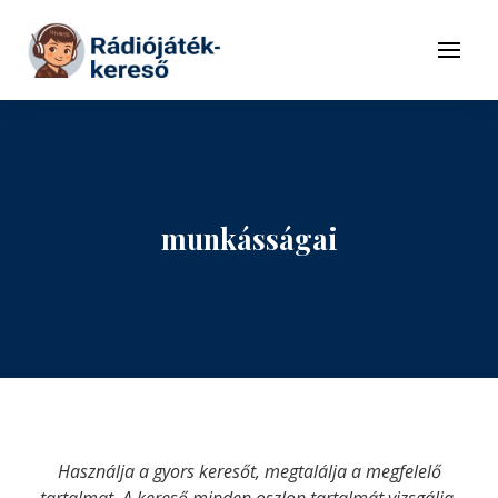
Tovább a navigációhoz
Tovább a tartalomhoz
Menü
munkásságai
Használja a gyors keresőt, megtalálja a megfelelő