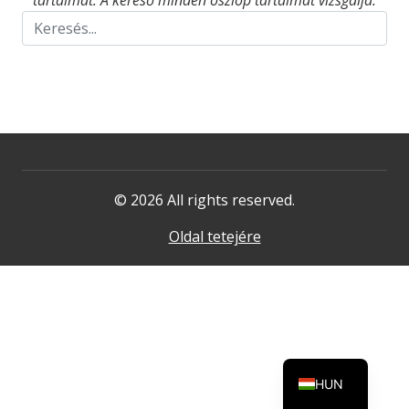
tartalmat. A kereső minden oszlop tartalmát vizsgálja.
© 2026 All rights reserved.
Oldal tetejére
HUN