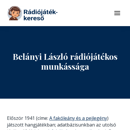
Tovább a navigációhoz
Tovább a tartalomhoz
Menü
Belányi László rádiójátékos
munkássága
Először 1941 (címe:
A fakóleány és a pejlegény
)
játszott hangjátékban; adatbázisunkban az utolsó