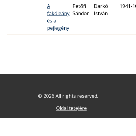
A
Petőfi
Darkó
1941-1
fakóleány
Sándor
István
és a
pejlegény
© 2026 All rights reserved.
Oldal tetejére