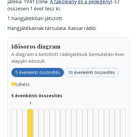
játéka: 1941 (címe:
A fakóleány és a pejlegény
). Ez
összesen 1 évet tesz ki.
1 hangjátékban játszott.
Hangjátékainak társulata: Kassai rádió.
Idősoros diagram
A diagram a betöltött rádiójátékok bemutatási évei
alapján készült.
5 évenkénti összesítés
10 évenkénti összesítés
Színész
5 évenkénti összesítés
1