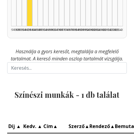
Színész, 1940–1944: 1
1925–1929
1930–1934
1935–1939
1940–1944
1945–1949
1950–1954
1955–1959
1960–1964
1965–1969
1970–1974
1975–1979
1980–1984
1985–1989
1990–1994
1995–1999
2000–2004
2005–2009
2010–2014
2015–2019
2020–2024
2025–2026
Használja a gyors keresőt, megtalálja a megfelelő
tartalmat. A kereső minden oszlop tartalmát vizsgálja.
Színészi munkák -
1
db találat
Díj
▲
Kedv.
▲
Cím
▲
Szerző
▲
Rendező
▲
Bemut