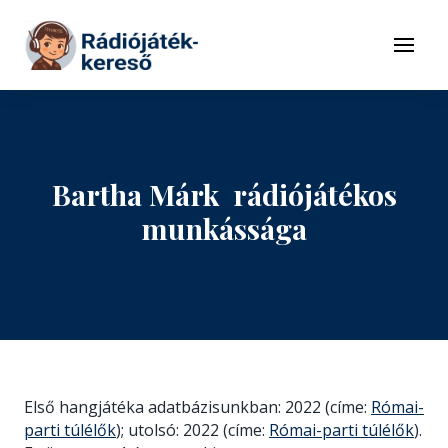
Tovább a navigációhoz
Tovább a tartalomhoz
Menü
Bartha Márk rádiójátékos
munkássága
Első hangjátéka adatbázisunkban: 2022 (címe:
Római-
parti túlélők
); utolsó: 2022 (címe:
Római-parti túlélők
).