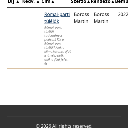
Díj
▲
Kedv.
▲
Cím
▲
Szerző
▲
Rendező
▲
Bemu
Római-parti
Boross
Boross
2022
túlélők
Martin
Martin
Római-parti
túlélők
tudományos
podcast Kik a
Római-part
túlélői? Akik a
klímakatasztrófát
is átvészelték,
akik a föld felett
és
© 2026 All rights reserved.