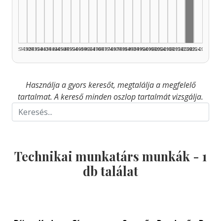
Technika
1925–1929
1930–1934
1935–1939
1940–1944
1945–1949
1950–1954
1955–1959
1960–1964
1965–1969
1970–1974
1975–1979
1980–1984
1985–1989
1990–1994
1995–1999
2000–2004
2005–2009
2010–2014
2015–2019
2020–2024
2025–2026
Használja a gyors keresőt, megtalálja a megfelelő
tartalmat. A kereső minden oszlop tartalmát vizsgálja.
Technikai munkatárs munkák -
1
db találat