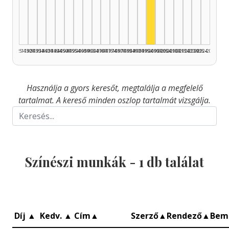
Színész, 1995–1999: 
1925–1929
1930–1934
1935–1939
1940–1944
1945–1949
1950–1954
1955–1959
1960–1964
1965–1969
1970–1974
1975–1979
1980–1984
1985–1989
1990–1994
1995–1999
2000–2004
2005–2009
2010–2014
2015–2019
2020–2024
2025–2026
Használja a gyors keresőt, megtalálja a megfelelő
tartalmat. A kereső minden oszlop tartalmát vizsgálja.
Színészi munkák -
1
db találat
Díj
▲
Kedv.
▲
Cím
▲
Szerző
▲
Rendező
▲
Bem