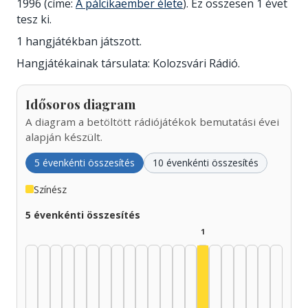
1996 (címe:
A pálcikaember élete
). Ez összesen 1 évet
tesz ki.
1 hangjátékban játszott.
Hangjátékainak társulata: Kolozsvári Rádió.
Idősoros diagram
A diagram a betöltött rádiójátékok bemutatási évei
alapján készült.
5 évenkénti összesítés
10 évenkénti összesítés
Színész
5 évenkénti összesítés
1