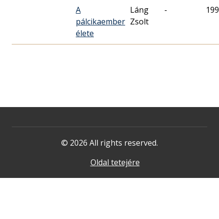
A
Láng
-
199
pálcikaember
Zsolt
élete
© 2026 All rights reserved.
Oldal tetejére