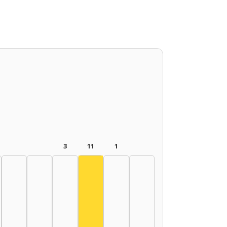
3
11
1
Színész, 2015–2019: 11