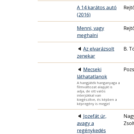
A 14 karátos autó
Rejt
(2016)
Menni, vagy
Rejt
meghalni
🔈
Az elvarázsolt
B. T
zenekar
🔈
Mecseki
Pozs
láthatatlanok
A hangjáték hanganyaga a
filmváltozat alapját is
adja, de ott valós
interjúkkal van
kiegészítve, és képben a
képregény is megjel
🔈
Jozefát úr,
Nag
avagy a
Zsol
regénykedés