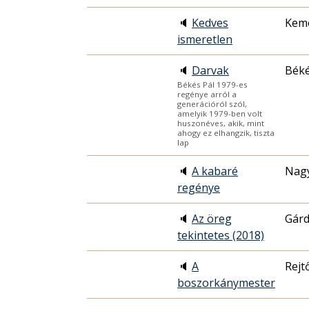
🔈
Kedves
Kemé
ismeretlen
🔈
Darvak
Béké
Békés Pál 1979-es
regénye arról a
generációról szól,
amelyik 1979-ben volt
huszonéves, akik, mint
ahogy ez elhangzik, tiszta
lap
🔈
A kabaré
Nag
regénye
🔈
Az öreg
Gárd
tekintetes (2018)
🔈
A
Rejt
boszorkánymester