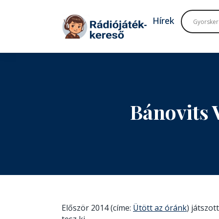
Tovább a navigációhoz
Tovább a tartalomhoz
Hírek
Bánovits 
Először 2014 (címe:
Ütött az óránk
) játszo