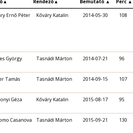
ő
▲
Rendező
▲
Bemutató
▲
Perc
▲
ry Ernő Péter
Kőváry Katalin
2014-05-30
108
es György
Tasnádi Márton
2014-07-21
96
er Tamás
Tasnádi Márton
2014-09-15
107
onyi Géza
Kőváry Katalin
2015-08-17
95
como Casanova
Tasnádi Márton
2015-09-21
130