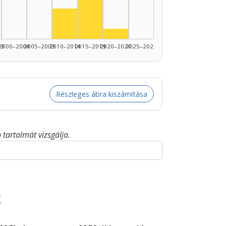
Színész, 2010–2014: 3
Színész, 2020–2024: 1
99
2000–2004
2005–2009
2010–2014
2015–2019
2020–2024
2025–2026
Részleges ábra kiszámítása
tartalmát vizsgálja.
t