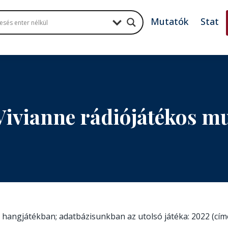
Mutatók
Stat
Vivianne rádiójátékos 
tt hangjátékban; adatbázisunkban az utolsó játéka: 2022 (cím