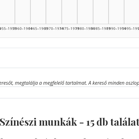
4
955–1959
1960–1964
1965–1969
1970–1974
1975–1979
1980–1984
1985–1989
1990–1994
1995–19
eresőt, megtalálja a megfelelő tartalmat. A kereső minden oszlop 
Színészi munkák -
15
db talála