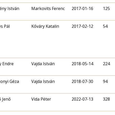
ny István
Markovits Ferenc
2017-01-16
125
s Pál
Kőváry Katalin
2017-02-12
54
y Endre
Vajda István
2018-05-14
224
onyi Géza
Vajda István
2018-07-30
94
ő Jenő
Vida Péter
2022-07-13
328