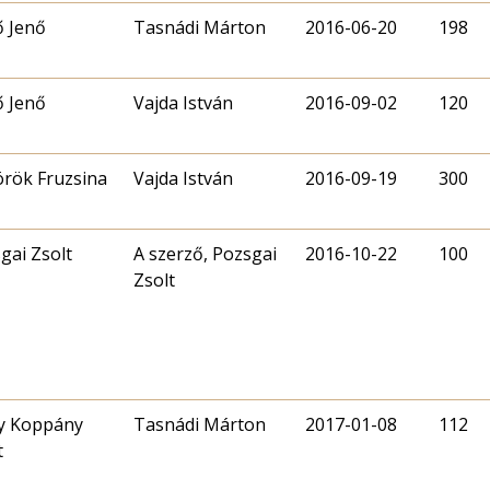
ő Jenő
Tasnádi Márton
2016-06-20
198
ő Jenő
Vajda István
2016-09-02
120
örök Fruzsina
Vajda István
2016-09-19
300
gai Zsolt
A szerző, Pozsgai
2016-10-22
100
Zsolt
y Koppány
Tasnádi Márton
2017-01-08
112
t