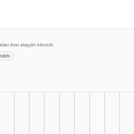
ási évei alapján készült.
esítés