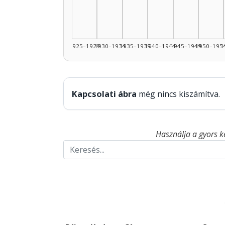
1925–1929
1930–1934
1935–1939
1940–1944
1945–1949
1950–195
1
Kapcsolati ábra
még nincs kiszámítva.
Használja a gyors k