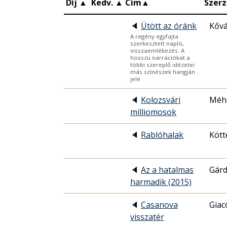
Díj
▲
Kedv.
▲
Cím
▲
Szerz
🔈
Ütött az óránk
Kővá
A regény egyfajta
szerkesztett napló,
visszaemlékezés. A
hosszú narrációkat a
többi szereplő idézetei
más színészek hangján
jele
🔈
Kolozsvári
Méh
milliomosok
🔈
Rablóhalak
Kött
🔈
Az a hatalmas
Gárd
harmadik (2015)
🔈
Casanova
Gia
visszatér