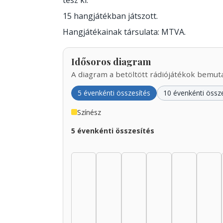
tesz ki.
15 hangjátékban játszott.
Hangjátékainak társulata: MTVA.
Idősoros diagram
A diagram a betöltött rádiójátékok bemutat
5 évenkénti összesítés
10 évenkénti össz
Színész
5 évenkénti összesítés