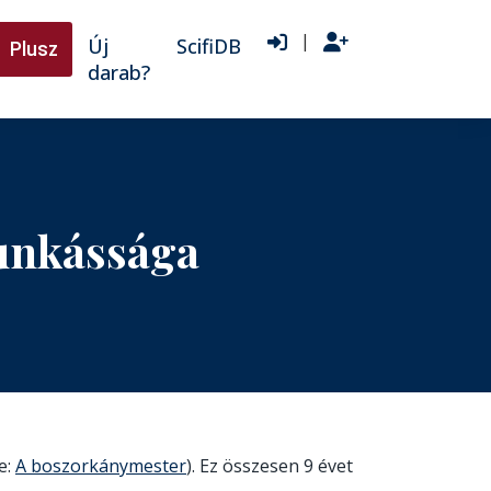
|
Új
ScifiDB
Plusz
darab?
munkássága
e:
A boszorkánymester
). Ez összesen 9 évet