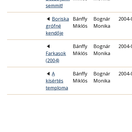
semmit!
🔈
Boriska
Bánffy
Bognár
2004-
grófné
Miklós
Monika
kendője
🔈
Bánffy
Bognár
2004-
Farkasok
Miklós
Monika
(2004)
🔈
A
Bánffy
Bognár
2004-
kísértés
Miklós
Monika
temploma