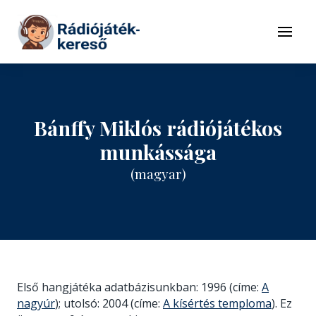
Tovább a navigációhoz
Tovább a tartalomhoz
Menü
Bánffy Miklós rádiójátékos
munkássága
(magyar)
Első hangjátéka adatbázisunkban: 1996 (címe:
A
nagyúr
); utolsó: 2004 (címe:
A kísértés temploma
). Ez