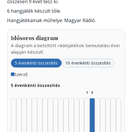
összesen 9 évet tesz ki.
6 hangjáték készült tőle.
Hangjátékainak műhelye: Magyar Rádió.
Idősoros diagram
A diagram a betöltött rádiójátékok bemutatási évei
alapján készült.
5 évenkénti összesítés
10 évenkénti összesítés
Szerző
5 évenkénti összesítés
1
5
Szerző, 2000–2004