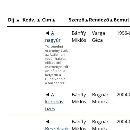
Díj
▲
Kedv.
▲
Cím
▲
Szerző
▲
Rendező
▲
Bemut
🔈
A
Bánffy
Varga
1996-
nagyúr
Miklós
Géza
Történelmi
eseményjáték
az Attila hun
vezér halálát
előkészítő
eseményekről.
Az idő 453, a
helyszín a
Duna vonala,
a barbár terü
🔈
A
Bánffy
Bognár
2004-
koronás
Miklós
Monika
tízes
🔈
Bánffy
Bognár
2004-
Beszéljünk
Miklós
Monika