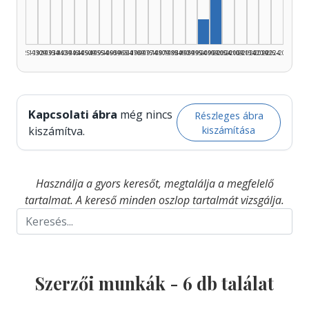
Szerző, 1995–1999: 
1925–1929
1930–1934
1935–1939
1940–1944
1945–1949
1950–1954
1955–1959
1960–1964
1965–1969
1970–1974
1975–1979
1980–1984
1985–1989
1990–1994
1995–1999
2000–2004
2005–2009
2010–2014
2015–2019
2020–2024
2025–2026
Kapcsolati ábra
még nincs
Részleges ábra
kiszámítása
kiszámítva.
Használja a gyors keresőt, megtalálja a megfelelő
tartalmat. A kereső minden oszlop tartalmát vizsgálja.
Szerzői munkák -
6
db találat