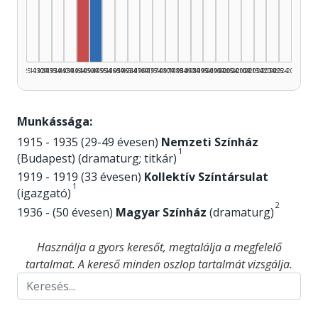
Rendező, 1945–1949: 1
Szerző, 1950–1954: 1
1925–1929
1930–1934
1935–1939
1940–1944
1945–1949
1950–1954
1955–1959
1960–1964
1965–1969
1970–1974
1975–1979
1980–1984
1985–1989
1990–1994
1995–1999
2000–2004
2005–2009
2010–2014
2015–2019
2020–2024
2025–2026
Munkássága:
1915 - 1935 (29-49 évesen)
Nemzeti Színház
1
(Budapest) (dramaturg; titkár)
1919 - 1919 (33 évesen)
Kollektív Színtársulat
1
(igazgató)
2
1936 - (50 évesen)
Magyar Színház
(dramaturg)
Használja a gyors keresőt, megtalálja a megfelelő
tartalmat. A kereső minden oszlop tartalmát vizsgálja.