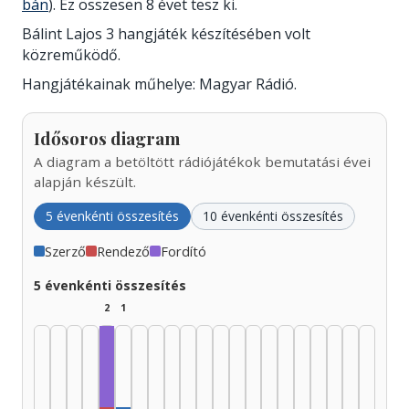
bán
). Ez összesen 8 évet tesz ki.
Bálint Lajos 3 hangjáték készítésében volt
közreműködő.
Hangjátékainak műhelye: Magyar Rádió.
Idősoros diagram
A diagram a betöltött rádiójátékok bemutatási évei
alapján készült.
5 évenkénti összesítés
10 évenkénti összesítés
Szerző
Rendező
Fordító
5 évenkénti összesítés
2
1
Fordító, 1945–1949: 1