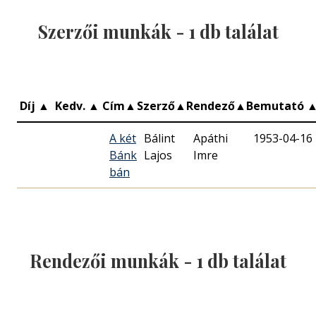
Szerzői munkák -
1
db találat
Díj
▲
Kedv.
▲
Cím
▲
Szerző
▲
Rendező
▲
Bemutató
A két
Bálint
Apáthi
1953-04-16
Bánk
Lajos
Imre
bán
Rendezői munkák -
1
db találat