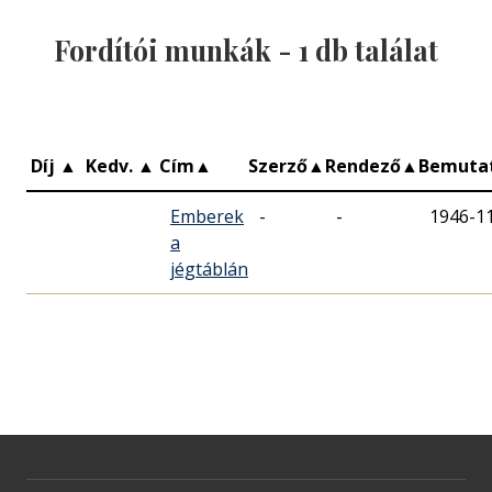
Fordítói munkák -
1
db találat
Díj
▲
Kedv.
▲
Cím
▲
Szerző
▲
Rendező
▲
Bemuta
Emberek
-
-
1946-1
a
jégtáblán