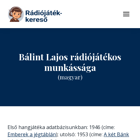
Tovább a navigációhoz
Tovább a tartalomhoz
Menü
Bálint Lajos rádiójátékos
munkássága
(magyar)
Első hangjátéka adatbázisunkban: 1946 (címe:
Emberek a jégtáblán
); utolsó: 1953 (címe:
A két Bánk