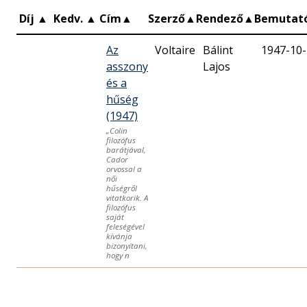
Díj
▲
Kedv.
▲
Cím
▲
Szerző
▲
Rendező
▲
Bemutat
Az
Voltaire
Bálint
1947-10
asszony
Lajos
és a
hűség
(1947)
„Colin
filozófus
barátjával,
Cador
orvossal a
női
hűségről
vitatkorik. A
filozófus
saját
feleségével
kívánja
bizonyítani,
hogy n