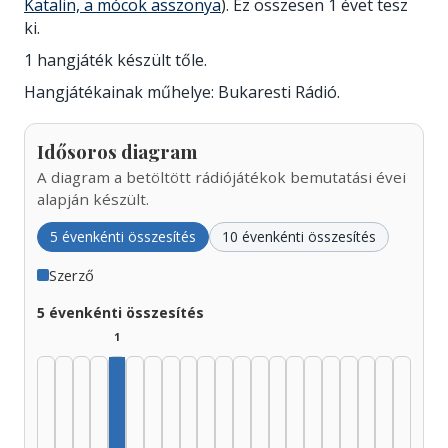
Katalin, a mócok asszonya
). Ez összesen 1 évet tesz
ki.
1 hangjáték készült tőle.
Hangjátékainak műhelye: Bukaresti Rádió.
Idősoros diagram
A diagram a betöltött rádiójátékok bemutatási évei
alapján készült.
5 évenkénti összesítés
10 évenkénti összesítés
Szerző
5 évenkénti összesítés
1