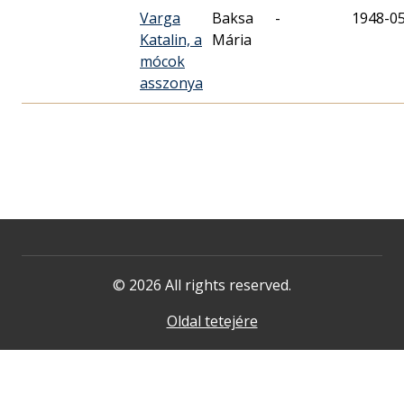
Varga
Baksa
-
1948-0
Katalin, a
Mária
mócok
asszonya
© 2026 All rights reserved.
Oldal tetejére