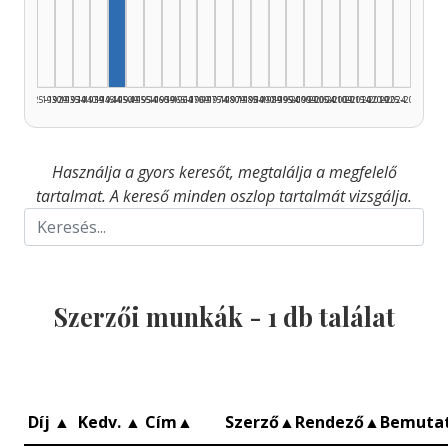
Szerző, 1945–1949: 1
1925–1929
1930–1934
1935–1939
1940–1944
1945–1949
1950–1954
1955–1959
1960–1964
1965–1969
1970–1974
1975–1979
1980–1984
1985–1989
1990–1994
1995–1999
2000–2004
2005–2009
2010–2014
2015–2019
2020–2024
2025–2026
Használja a gyors keresőt, megtalálja a megfelelő
tartalmat. A kereső minden oszlop tartalmát vizsgálja.
Szerzői munkák -
1
db találat
Díj
▲
Kedv.
▲
Cím
▲
Szerző
▲
Rendező
▲
Bemuta