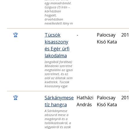
egy monodrámáé.
Gziguca (?) Irén –
kórházban
hagyott,
árvaházban
nevelkedett lány m
🏆
Tücsök
-
Palocsay
201
kisasszony
Kisó Kata
és Egér úrfi
lakodalma
(angolból fordítva)
Mindenki szeretné
megtalálni az igazi
szerelmet, és ez
alól az állatok sem
kivételek. Tücsök
kisasszony egye
🏆
Sárkánymese
Hatházi
Palocsay
201
tíz hangra
András
Kisó Kata
A Sárkánymese
abszurd mese a
magányról és a
találkozásokról, a
vágyakról és azok