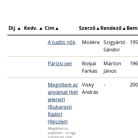
Díj
▲
Kedv.
▲
Cím
▲
Szerző
▲
Rendező
▲
Bem
A tudós nők
Molière
Szigyártó
195
Sándor
Párizsi per
Bolyai
Márton
196
Farkas
János
Megöltem az
Visky
-
200
anyámat (két
András
jelenet)
(Bukaresti
Rádió)
(Részlet)
Megöltem az
anyámat – ez egy
színdarab címe,