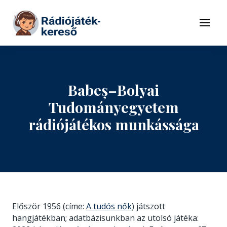
Tovább a navigációhoz
Tovább a tartalomhoz
Menü
Babeș–Bolyai
Tudományegyetem
rádiójátékos munkássága
Először 1956 (címe:
A tudós nők
) játszott
hangjátékban; adatbázisunkban az utolsó játéka: