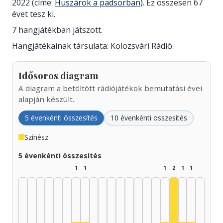
2022 (címe:
Huszárok a padsorban
). Ez összesen 67
évet tesz ki.
7 hangjátékban játszott.
Hangjátékainak társulata: Kolozsvári Rádió.
Idősoros diagram
A diagram a betöltött rádiójátékok bemutatási évei
alapján készült.
5 évenkénti összesítés
10 évenkénti összesítés
Színész
5 évenkénti összesítés
1
1
1
2
1
1