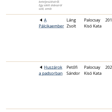
beteljesüléséről.
Egy sötét dobozról
szól, amib
🔈
A
Láng
Palocsay
201
Pálcikaember
Zsolt
Kisó Kata
🔈
Huszárok
Petőfi
Palocsay
202
a padsorban
Sándor
Kisó Kata