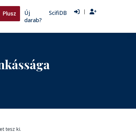
|
Új
ScifiDB
Plusz
darab?
unkássága
t tesz ki.