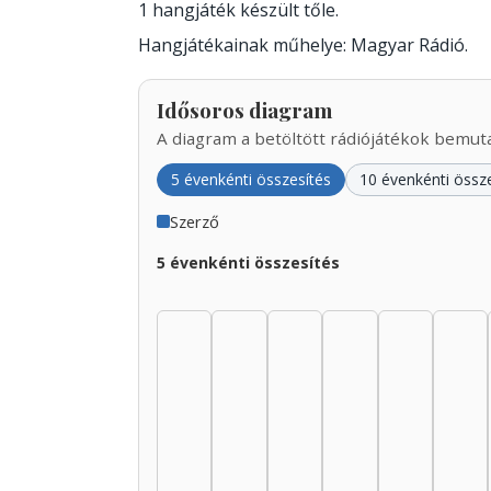
1 hangjáték készült tőle.
Hangjátékainak műhelye: Magyar Rádió.
Idősoros diagram
A diagram a betöltött rádiójátékok bemutat
5 évenkénti összesítés
10 évenkénti össz
Szerző
5 évenkénti összesítés