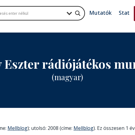
Mutatók
Stat
 Eszter rádiójátékos m
(magyar)
íme:
Mellblog
); utolsó: 2008 (címe:
Mellblog
). Ez összesen 1 éve