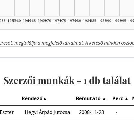
4
955–1959
1960–1964
1965–1969
1970–1974
1975–1979
1980–1984
1985–1989
1990–1994
1995–19
eresőt, megtalálja a megfelelő tartalmat. A kereső minden oszlop 
Szerzői munkák -
1
db találat
Rendező
▲
Bemutató
▲
Perc
▲
Eszter
Hegyi Árpád Jutocsa
2008-11-23
-