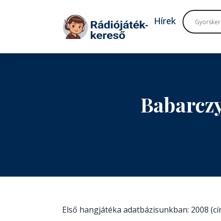
Tovább a navigációhoz
Tovább a tartalomhoz
Hírek
Babarczy
Első hangjátéka adatbázisunkban: 2008 (c