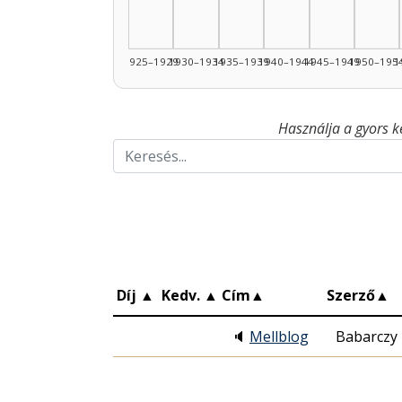
1925–1929
1930–1934
1935–1939
1940–1944
1945–1949
1950–195
1
Használja a gyors k
Díj
▲
Kedv.
▲
Cím
▲
Szerző
▲
🔈
Mellblog
Babarczy 