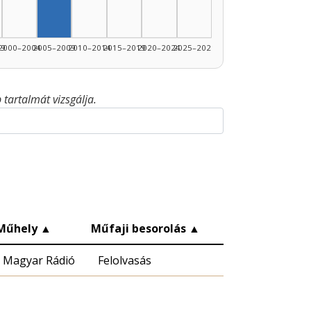
99
2000–2004
2005–2009
2010–2014
2015–2019
2020–2024
2025–2026
tartalmát vizsgálja.
Műhely
▲
Műfaji besorolás
▲
Magyar Rádió
Felolvasás