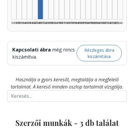
1925–1929
1930–1934
1935–1939
1940–1944
1945–1949
1950–1954
1955–1959
1960–1964
1965–1969
1970–1974
1975–1979
1980–1984
1985–1989
1990–1994
1995–1999
2000–2004
2005–2009
2010–2014
2015–2019
2020–2024
2025–2026
Kapcsolati ábra
még nincs
Részleges ábra
kiszámítása
kiszámítva.
Használja a gyors keresőt, megtalálja a megfelelő
tartalmat. A kereső minden oszlop tartalmát vizsgálja.
Szerzői munkák -
3
db találat