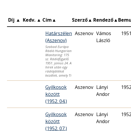
Díj
▲
Kedv.
▲
Cím
▲
Szerző
▲
Rendező
▲
Bemu
Határszélen
Aszenov
Vámos
1951
(Aszenov)
László
Szabad Európa
Rádió Hungarian
Monitoring: 175
sz. Rádiófigyelő.
1951. június 24. A
hírek után egy
rádiójátékot
kezdtek, amely Ti
Gyilkosok
Aszenov
Lányi
1952
között
Andor
(1952. 04.)
Gyilkosok
Aszenov
Lányi
1952
között
Andor
(1952. 07.)