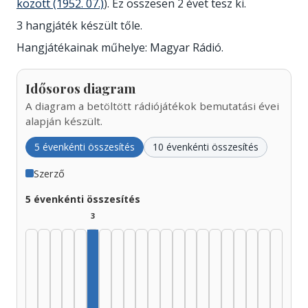
között (1952. 07.)
). Ez összesen 2 évet tesz ki.
3 hangjáték készült tőle.
Hangjátékainak műhelye: Magyar Rádió.
Idősoros diagram
A diagram a betöltött rádiójátékok bemutatási évei
alapján készült.
5 évenkénti összesítés
10 évenkénti összesítés
Szerző
5 évenkénti összesítés
3
Szerző, 1950–1954: 3