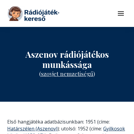
Tovább a navigációhoz
Tovább a tartalomhoz
Menü
Aszenov rádiójátékos
munkássága
(
szovjet nemzetiségű
)
Első hangjátéka adatbázisunkban: 1951 (címe:
Határszélen (Aszenov)
); utolsó: 1952 (címe:
Gyilkosok