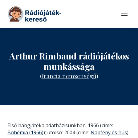
Tovább a navigációhoz
Tovább a tartalomhoz
Menü
Arthur Rimbaud rádiójátékos
munkássága
(
francia nemzetiségű
)
Első hangjátéka adatbázisunkban: 1966 (címe:
Bohémia (1966)
); utolsó: 2004 (címe:
Napfény és hús
).