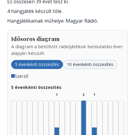
Ez összesen 39 évet tesz ki.
4 hangjáték készült tőle.
Hangjátékainak műhelye: Magyar Rádió.
Idősoros diagram
A diagram a betöltött rádiójátékok bemutatási évei
alapján készült.
5 évenkénti összesítés
10 évenkénti összesítés
Szerző
5 évenkénti összesítés
1
2
1
Szerző, 1990–1994: 2