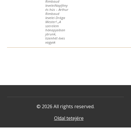
Rimbaud
leveleiNapfény
és hús – Arthur
Rimbaud
levelei Drága
Mester! „A
szerelem
hónapjaiban
járunk,
tizenhét éves
vagyok
© 2026 All rights reserved.
Oldal tetejére