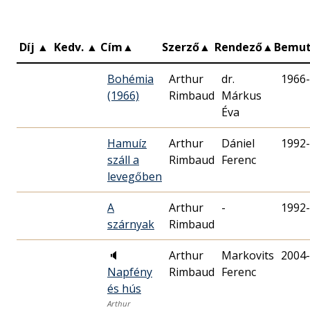
Díj
▲
Kedv.
▲
Cím
▲
Szerző
▲
Rendező
▲
Bemu
Bohémia
Arthur
dr.
1966-
(1966)
Rimbaud
Márkus
Éva
Hamuíz
Arthur
Dániel
1992-
száll a
Rimbaud
Ferenc
levegőben
A
Arthur
-
1992-
szárnyak
Rimbaud
🔈
Arthur
Markovits
2004-
Napfény
Rimbaud
Ferenc
és hús
Arthur