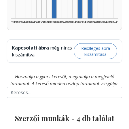
Szerző, 1965–1969: 1
Szerző, 2000–2004
1925–1929
1930–1934
1935–1939
1940–1944
1945–1949
1950–1954
1955–1959
1960–1964
1965–1969
1970–1974
1975–1979
1980–1984
1985–1989
1990–1994
1995–1999
2000–2004
2005–2009
2010–2014
2015–2019
2020–2024
2025–2026
Kapcsolati ábra
még nincs
Részleges ábra
kiszámítása
kiszámítva.
Használja a gyors keresőt, megtalálja a megfelelő
tartalmat. A kereső minden oszlop tartalmát vizsgálja.
Szerzői munkák -
4
db találat