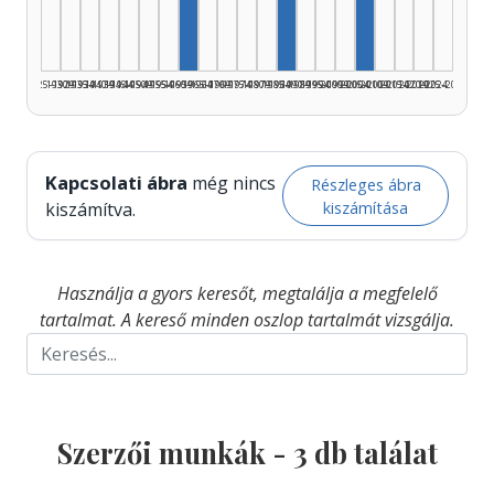
1925–1929
1930–1934
1935–1939
1940–1944
1945–1949
1950–1954
1955–1959
1960–1964
1965–1969
1970–1974
1975–1979
1980–1984
1985–1989
1990–1994
1995–1999
2000–2004
2005–2009
2010–2014
2015–2019
2020–2024
2025–2026
Kapcsolati ábra
még nincs
Részleges ábra
kiszámítása
kiszámítva.
Használja a gyors keresőt, megtalálja a megfelelő
tartalmat. A kereső minden oszlop tartalmát vizsgálja.
Szerzői munkák -
3
db találat