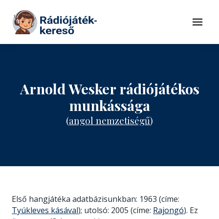
Tovább a navigációhoz
Tovább a tartalomhoz
Menü
Arnold Wesker rádiójátékos
munkássága
(
angol nemzetiségű
)
Első hangjátéka adatbázisunkban: 1963 (címe:
Tyúkleves kásával
); utolsó: 2005 (címe:
Rajongó
). Ez