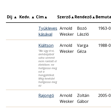
Díj
▲
Kedv.
▲
Cím
▲
Szerző
▲
Rendező
▲
Bemut
Tyúkleves
Arnold
Bozó
1963-0
kásával
Wesker
László
Kiáltson
Arnold
Varga
1988-0
Wesker
Géza
”Aki úgy érzi,
önhibájából
soha semmit
nem rontott el
életében: ne
hallgassa meg
ezt a
hangjátékot.
Még kevésbé
hallgassa meg
az
Rajongó
Arnold
Zoltán
2005-0
Wesker
Gábor