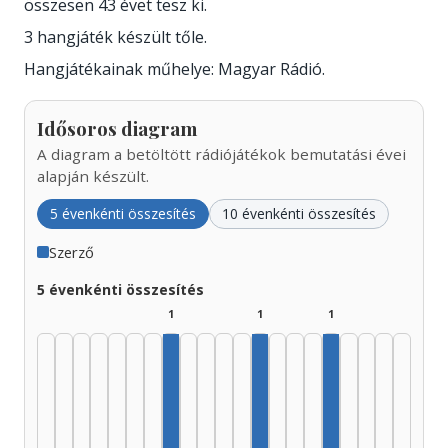
összesen 43 évet tesz ki.
3 hangjáték készült tőle.
Hangjátékainak műhelye: Magyar Rádió.
Idősoros diagram
A diagram a betöltött rádiójátékok bemutatási évei
alapján készült.
5 évenkénti összesítés
10 évenkénti összesítés
Szerző
5 évenkénti összesítés
1
1
1
Szerző, 1960–1964: 1
Szerző, 1985–1989: 1
Szerző, 2005–20