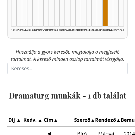
Dramaturg, 2
1925–1929
1930–1934
1935–1939
1940–1944
1945–1949
1950–1954
1955–1959
1960–1964
1965–1969
1970–1974
1975–1979
1980–1984
1985–1989
1990–1994
1995–1999
2000–2004
2005–2009
2010–2014
2015–2019
2020–2024
2025–2026
Használja a gyors keresőt, megtalálja a megfelelő
tartalmat. A kereső minden oszlop tartalmát vizsgálja.
Dramaturg munkák -
1
db találat
Díj
▲
Kedv.
▲
Cím
▲
Szerző
▲
Rendező
▲
Bemu
🔈
Bíró
Mácsai
2014