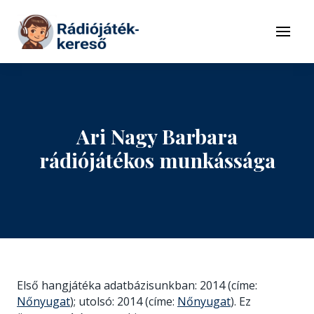
Tovább a navigációhoz
Tovább a tartalomhoz
Menü
Ari Nagy Barbara
rádiójátékos munkássága
Első hangjátéka adatbázisunkban: 2014 (címe:
Nőnyugat
); utolsó: 2014 (címe:
Nőnyugat
). Ez