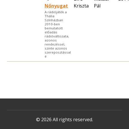
Nőnyugat
Kriszta
Pál
A rádiójáték a
Thália
Színházban
2010-ben
bemutatott
előadás
rádióváltozata,
azonos
rendezéssel,
szinte azonos
szereposztással
é
© 2026 All rights reserved.