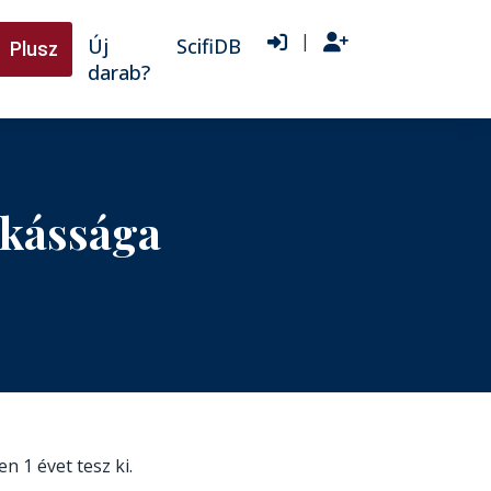
|
Új
ScifiDB
Plusz
darab?
nkássága
en 1 évet tesz ki.