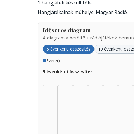
1 hangjáték készült tőle.
Hangjátékainak műhelye: Magyar Rádió.
Idősoros diagram
A diagram a betöltött rádiójátékok bemutat
5 évenkénti összesítés
10 évenkénti össz
Szerző
5 évenkénti összesítés