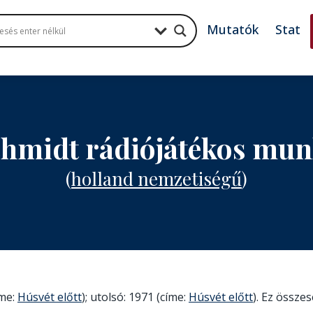
Mutatók
Stat
hmidt rádiójátékos mu
(
holland nemzetiségű
)
íme:
Húsvét előtt
); utolsó: 1971 (címe:
Húsvét előtt
). Ez összes