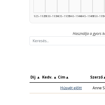
1925–1929
1930–1934
1935–1939
1940–1944
1945–1949
1950–195
1
Használja a gyors k
Díj
▲
Kedv.
▲
Cím
▲
Szerző
Húsvét előtt
Anne S