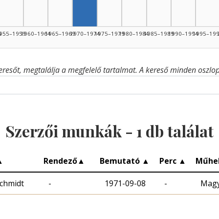
4
955–1959
1960–1964
1965–1969
1970–1974
1975–1979
1980–1984
1985–1989
1990–1994
1995–19
eresőt, megtalálja a megfelelő tartalmat. A kereső minden oszlop 
Szerzői munkák -
1
db találat
▲
Rendező
▲
Bemutató
▲
Perc
▲
Műhe
chmidt
-
1971-09-08
-
Magy