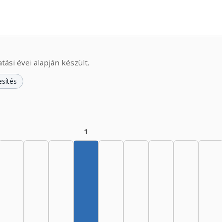
ási évei alapján készült.
esítés
1
Szerző, 1970–1974: 1