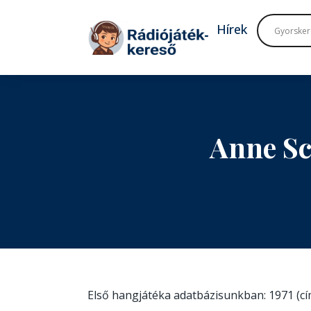
Tovább a navigációhoz
Tovább a tartalomhoz
Hírek
Anne Sc
Első hangjátéka adatbázisunkban: 1971 (c