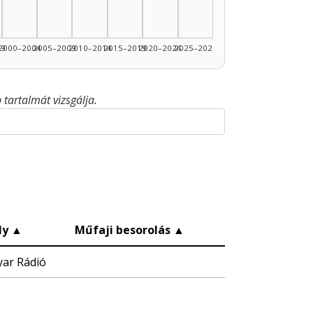
99
2000–2004
2005–2009
2010–2014
2015–2019
2020–2024
2025–2026
tartalmát vizsgálja.
ly
▲
Műfaji besorolás
▲
ar Rádió