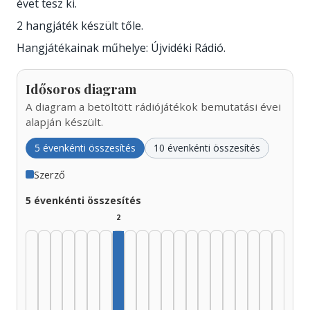
évet tesz ki.
2 hangjáték készült tőle.
Hangjátékainak műhelye: Újvidéki Rádió.
Idősoros diagram
A diagram a betöltött rádiójátékok bemutatási évei
alapján készült.
5 évenkénti összesítés
10 évenkénti összesítés
Szerző
5 évenkénti összesítés
2
Szerző, 1960–1964: 2