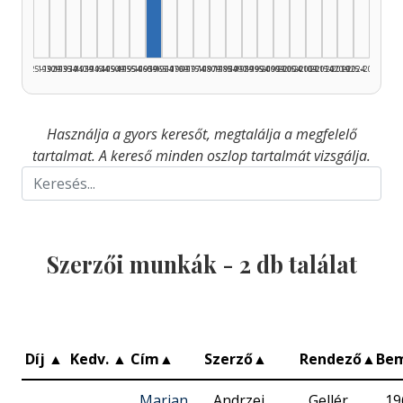
1925–1929
1930–1934
1935–1939
1940–1944
1945–1949
1950–1954
1955–1959
1960–1964
1965–1969
1970–1974
1975–1979
1980–1984
1985–1989
1990–1994
1995–1999
2000–2004
2005–2009
2010–2014
2015–2019
2020–2024
2025–2026
Használja a gyors keresőt, megtalálja a megfelelő
tartalmat. A kereső minden oszlop tartalmát vizsgálja.
Szerzői munkák -
2
db találat
Díj
▲
Kedv.
▲
Cím
▲
Szerző
▲
Rendező
▲
Be
Marjan
Andrzej
Gellér
19