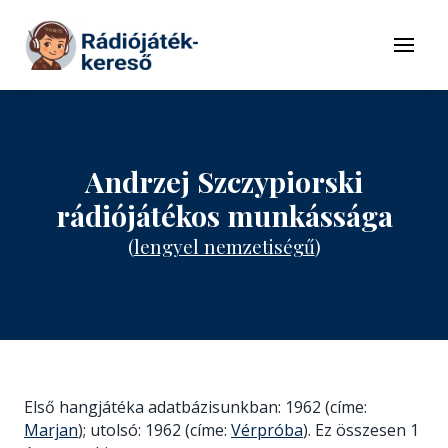
Tovább a navigációhoz
Tovább a tartalomhoz
Menü
Andrzej Szczypiorski
rádiójátékos munkássága
(
lengyel nemzetiségű
)
Első hangjátéka adatbázisunkban: 1962 (címe:
Marjan
); utolsó: 1962 (címe:
Vérpróba
). Ez összesen 1