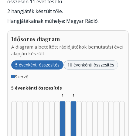
összesen 11 évet tesz ki.
2 hangjáték készült tőle.
Hangjátékainak műhelye: Magyar Rádió.
Idősoros diagram
A diagram a betöltött rádiójátékok bemutatási évei
alapján készült.
5 évenkénti összesítés
10 évenkénti összesítés
Szerző
5 évenkénti összesítés
1
1
Szerző, 1970–1974: 1
Szerző, 1980–1984: 1