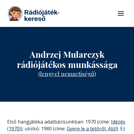
Tovább a navigációhoz
Tovább a tartalomhoz
Menü
Andrzej Mularczyk
rádiójátékos munkássága
(
lengyel nemzetiségű
)
Első hangjátéka adatbázisunkban: 1970 (címe:
Idézés
(1970)
); utolsó: 1980 (címe:
Gyere le a tetőről, Aliz!
). Ez