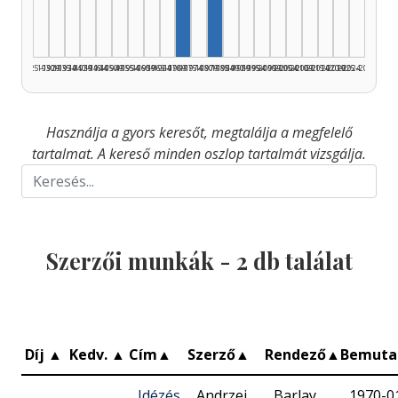
1925–1929
1930–1934
1935–1939
1940–1944
1945–1949
1950–1954
1955–1959
1960–1964
1965–1969
1970–1974
1975–1979
1980–1984
1985–1989
1990–1994
1995–1999
2000–2004
2005–2009
2010–2014
2015–2019
2020–2024
2025–2026
Használja a gyors keresőt, megtalálja a megfelelő
tartalmat. A kereső minden oszlop tartalmát vizsgálja.
Szerzői munkák -
2
db találat
Díj
▲
Kedv.
▲
Cím
▲
Szerző
▲
Rendező
▲
Bemuta
Idézés
Andrzej
Barlay
1970-0