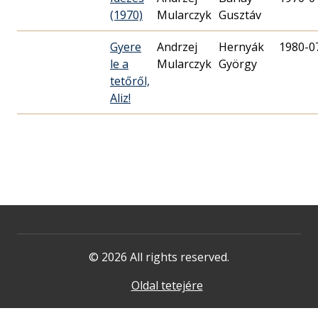
(1970)
Mularczyk
Gusztáv
Gyere
Andrzej
Hernyák
1980-0
le a
Mularczyk
György
tetőről,
Aliz!
© 2026 All rights reserved.
Oldal tetejére