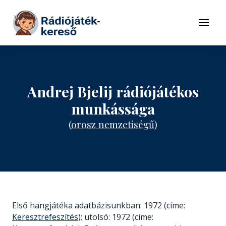
Tovább a navigációhoz
Tovább a tartalomhoz
Menü
Andrej Bjelij rádiójátékos
munkássága
(
orosz nemzetiségű
)
Első hangjátéka adatbázisunkban: 1972 (címe:
Keresztrefeszítés
); utolsó: 1972 (címe: