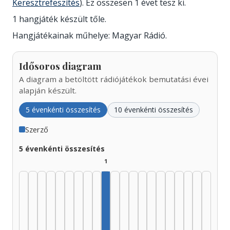
Keresztrefeszítés
). Ez összesen 1 évet tesz ki.
1 hangjáték készült tőle.
Hangjátékainak műhelye: Magyar Rádió.
Idősoros diagram
A diagram a betöltött rádiójátékok bemutatási évei
alapján készült.
5 évenkénti összesítés
10 évenkénti összesítés
Szerző
5 évenkénti összesítés
1
Szerző, 1970–1974: 1