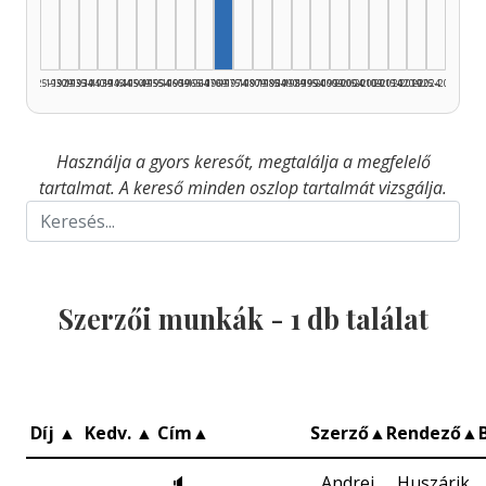
1925–1929
1930–1934
1935–1939
1940–1944
1945–1949
1950–1954
1955–1959
1960–1964
1965–1969
1970–1974
1975–1979
1980–1984
1985–1989
1990–1994
1995–1999
2000–2004
2005–2009
2010–2014
2015–2019
2020–2024
2025–2026
Használja a gyors keresőt, megtalálja a megfelelő
tartalmat. A kereső minden oszlop tartalmát vizsgálja.
Szerzői munkák -
1
db találat
Díj
▲
Kedv.
▲
Cím
▲
Szerző
▲
Rendező
▲
🔈
Andrej
Huszárik