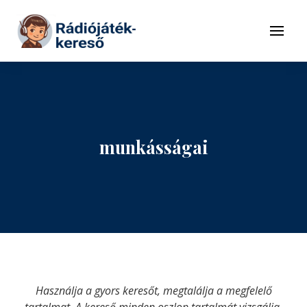
Tovább a navigációhoz
Tovább a tartalomhoz
Menü
munkásságai
Használja a gyors keresőt, megtalálja a megfelelő