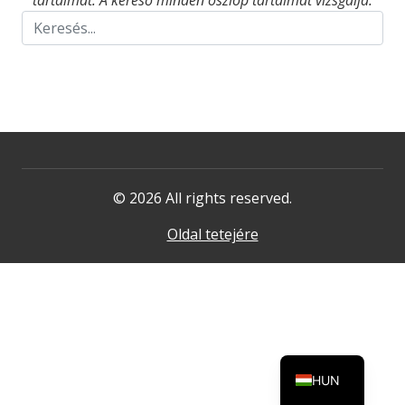
tartalmat. A kereső minden oszlop tartalmát vizsgálja.
© 2026 All rights reserved.
Oldal tetejére
HUN