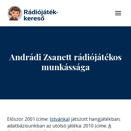
Tovább a navigációhoz
Tovább a tartalomhoz
Menü
Andrádi Zsanett rádiójátékos
munkássága
Először 2001 (címe:
Istvánka
) játszott hangjátékban;
adatbázisunkban az utolsó játéka: 2010 (címe:
A