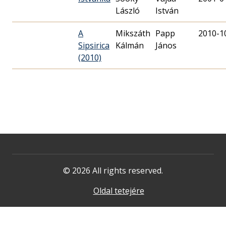
László
István
A
Mikszáth
Papp
2010-1
Sipsirica
Kálmán
János
(2010)
© 2026 All rights reserved.
Oldal tetejére