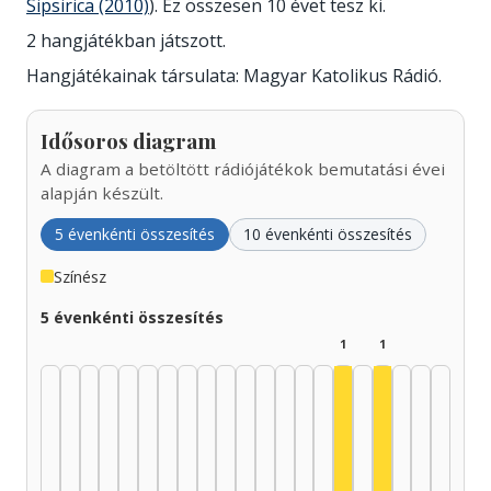
Sipsirica (2010)
). Ez összesen 10 évet tesz ki.
2 hangjátékban játszott.
Hangjátékainak társulata: Magyar Katolikus Rádió.
Idősoros diagram
A diagram a betöltött rádiójátékok bemutatási évei
alapján készült.
5 évenkénti összesítés
10 évenkénti összesítés
Színész
5 évenkénti összesítés
1
1
Színész, 2000–200
Színész, 2010