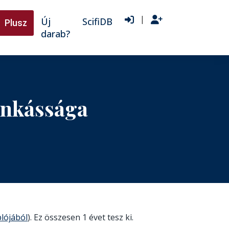
|
Új
ScifiDB
Plusz
darab?
unkássága
plójából
). Ez összesen 1 évet tesz ki.