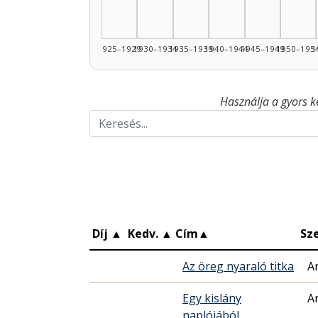
1925–1929
1930–1934
1935–1939
1940–1944
1945–1949
1950–195
1
Használja a gyors k
Díj
▲
Kedv.
▲
Cím
▲
Sz
Az öreg nyaraló titka
An
Egy kislány
An
naplójából