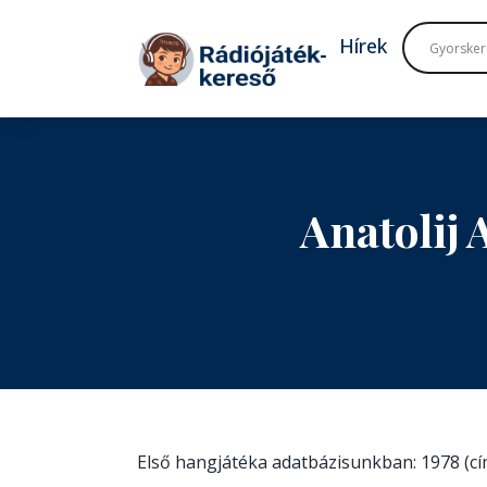
Tovább a navigációhoz
Tovább a tartalomhoz
Hírek
Anatolij
Első hangjátéka adatbázisunkban: 1978 (c