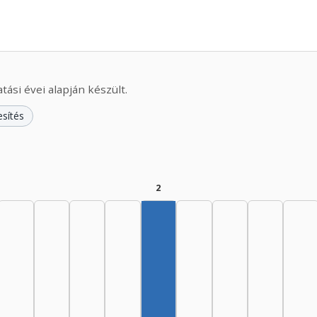
ási évei alapján készült.
esítés
2
Szerző, 1975–1979: 2