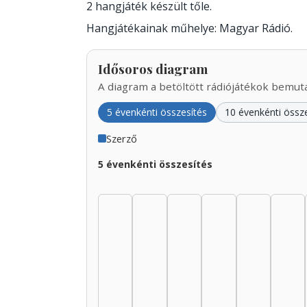
2 hangjáték készült tőle.
Hangjátékainak műhelye: Magyar Rádió.
Idősoros diagram
A diagram a betöltött rádiójátékok bemutat
5 évenkénti összesítés
10 évenkénti össz
Szerző
5 évenkénti összesítés