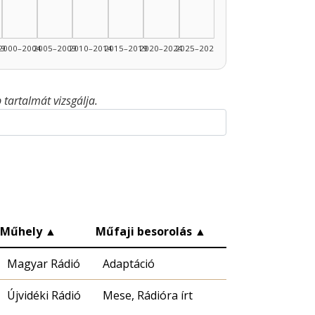
99
2000–2004
2005–2009
2010–2014
2015–2019
2020–2024
2025–2026
tartalmát vizsgálja.
Műhely
▲
Műfaji besorolás
▲
Magyar Rádió
Adaptáció
Újvidéki Rádió
Mese, Rádióra írt