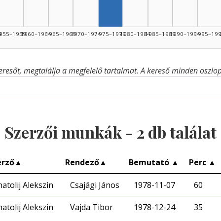
4
955–1959
1960–1964
1965–1969
1970–1974
1975–1979
1980–1984
1985–1989
1990–1994
1995–19
eresőt, megtalálja a megfelelő tartalmat. A kereső minden oszlop 
Szerzői munkák -
2
db találat
erző
▲
Rendező
▲
Bemutató
▲
Perc
▲
atolij Alekszin
Csajági János
1978-11-07
60
atolij Alekszin
Vajda Tibor
1978-12-24
35