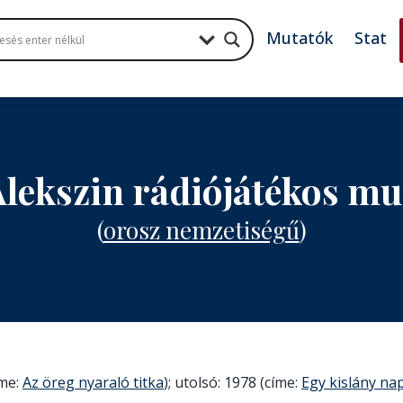
Mutatók
Stat
 Alekszin rádiójátékos m
(
orosz nemzetiségű
)
íme:
Az öreg nyaraló titka
); utolsó: 1978 (címe:
Egy kislány na