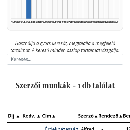
1925–1929
1930–1934
1935–1939
1940–1944
1945–1949
1950–1954
1955–1959
1960–1964
1965–1969
1970–1974
1975–1979
1980–1984
1985–1989
1990–1994
1995–1999
2000–2004
2005–2009
2010–2014
2015–2019
2020–2024
2025–2026
Használja a gyors keresőt, megtalálja a megfelelő
tartalmat. A kereső minden oszlop tartalmát vizsgálja.
Szerzői munkák -
1
db találat
Díj
▲
Kedv.
▲
Cím
▲
Szerző
▲
Rendező
▲
Be
Érdekházasság
Alfred
-
1