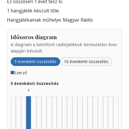
Ez összesen 1 évet tesz ki.
1 hangjáték készült tőle.
Hangjátékainak műhelye: Magyar Rádió.
Idősoros diagram
A diagram a betöltött rádiójátékok bemutatási évei
alapján készült.
5 évenkénti összesítés
10 évenkénti összesítés
Szerző
5 évenkénti összesítés
1
Szerző, 1940–1944: 1