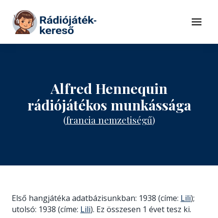
Tovább a navigációhoz
Tovább a tartalomhoz
Menü
Alfred Hennequin
rádiójátékos munkássága
(
francia nemzetiségű
)
Első hangjátéka adatbázisunkban: 1938 (címe:
Lili
);
utolsó: 1938 (címe:
Lili
). Ez összesen 1 évet tesz ki.