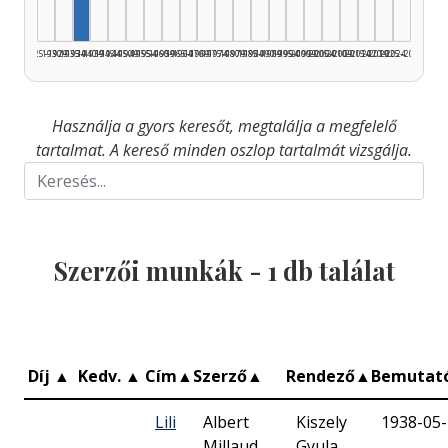
1925–1929
1930–1934
1935–1939
1940–1944
1945–1949
1950–1954
1955–1959
1960–1964
1965–1969
1970–1974
1975–1979
1980–1984
1985–1989
1990–1994
1995–1999
2000–2004
2005–2009
2010–2014
2015–2019
2020–2024
2025–2026
Használja a gyors keresőt, megtalálja a megfelelő
tartalmat. A kereső minden oszlop tartalmát vizsgálja.
Szerzői munkák -
1
db találat
Díj
▲
Kedv.
▲
Cím
▲
Szerző
▲
Rendező
▲
Bemutat
Lili
Albert
Kiszely
1938-05
Millaud,
Gyula