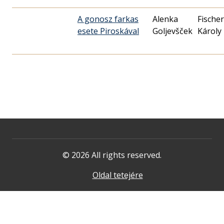
A gonosz farkas
Alenka
Fischer
esete Piroskával
Goljevšček
Károly
© 2026 All rights reserved.
Oldal tetejére