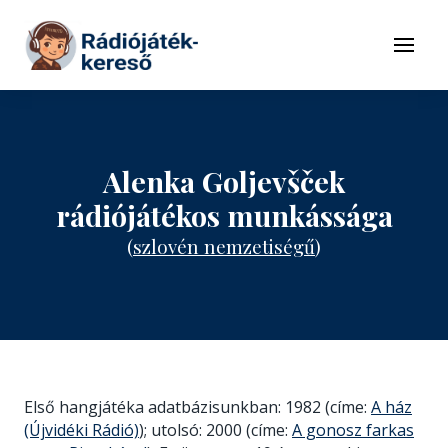
Tovább a navigációhoz
Tovább a tartalomhoz
Menü
Alenka Goljevšček
rádiójátékos munkássága
(
szlovén nemzetiségű
)
Első hangjátéka adatbázisunkban: 1982 (címe:
A ház
(Újvidéki Rádió)
); utolsó: 2000 (címe:
A gonosz farkas