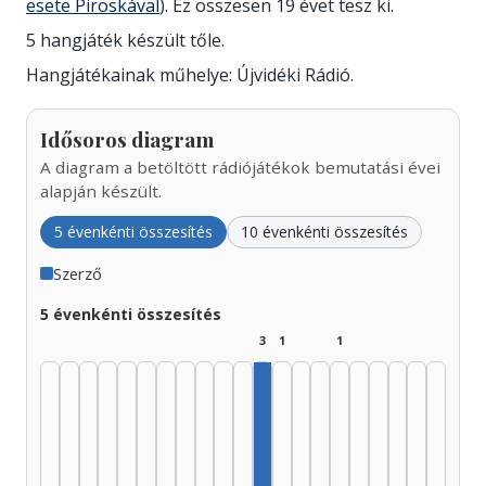
esete Piroskával
). Ez összesen 19 évet tesz ki.
5 hangjáték készült tőle.
Hangjátékainak műhelye: Újvidéki Rádió.
Idősoros diagram
A diagram a betöltött rádiójátékok bemutatási évei
alapján készült.
5 évenkénti összesítés
10 évenkénti összesítés
Szerző
5 évenkénti összesítés
3
1
1
Szerző, 1980–1984: 3