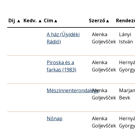
Díj
▲
Kedv.
▲
Cím
▲
Szerző
▲
Rendez
A ház (Újvidéki
Alenka
Lányi
Rádió)
Goljevšček
István
Piroska és a
Alenka
Herny
farkas (1983)
Goljevšček
Györg
Mészinnenterondalégy
Alenka
Marja
Goljevšček
Bevk
Nőnap
Alenka
Herny
Goljevšček
Györg