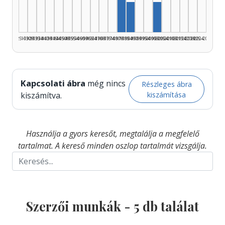
Szerző, 1985–1989: 1
Szerző, 2000–2004
1925–1929
1930–1934
1935–1939
1940–1944
1945–1949
1950–1954
1955–1959
1960–1964
1965–1969
1970–1974
1975–1979
1980–1984
1985–1989
1990–1994
1995–1999
2000–2004
2005–2009
2010–2014
2015–2019
2020–2024
2025–2026
Kapcsolati ábra
még nincs
Részleges ábra
kiszámítása
kiszámítva.
Használja a gyors keresőt, megtalálja a megfelelő
tartalmat. A kereső minden oszlop tartalmát vizsgálja.
Szerzői munkák -
5
db találat