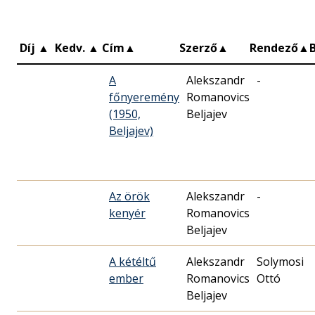
Díj
▲
Kedv.
▲
Cím
▲
Szerző
▲
Rendező
▲
A
Alekszandr
-
főnyeremény
Romanovics
(1950,
Beljajev
Beljajev)
Az örök
Alekszandr
-
kenyér
Romanovics
Beljajev
A kétéltű
Alekszandr
Solymosi
ember
Romanovics
Ottó
Beljajev