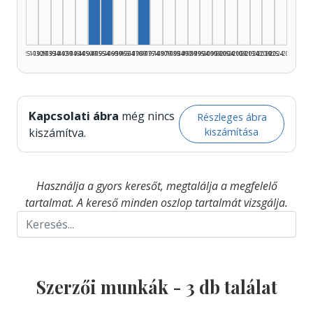
1925–1929
1930–1934
1935–1939
1940–1944
1945–1949
1950–1954
1955–1959
1960–1964
1965–1969
1970–1974
1975–1979
1980–1984
1985–1989
1990–1994
1995–1999
2000–2004
2005–2009
2010–2014
2015–2019
2020–2024
2025–2026
Kapcsolati ábra
még nincs
Részleges ábra
kiszámítása
kiszámítva.
Használja a gyors keresőt, megtalálja a megfelelő
tartalmat. A kereső minden oszlop tartalmát vizsgálja.
Szerzői munkák -
3
db találat