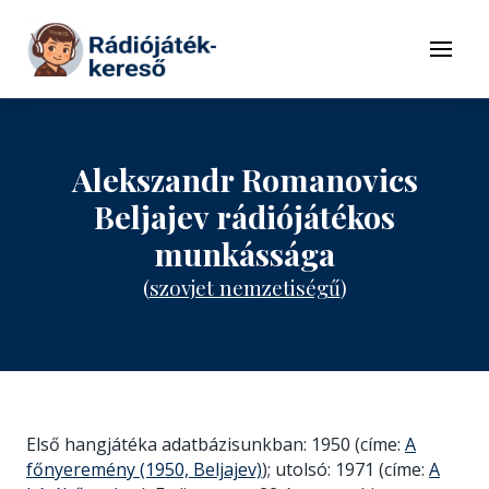
Tovább a navigációhoz
Tovább a tartalomhoz
Menü
Alekszandr Romanovics
Beljajev rádiójátékos
munkássága
(
szovjet nemzetiségű
)
Első hangjátéka adatbázisunkban: 1950 (címe:
A
főnyeremény (1950, Beljajev)
); utolsó: 1971 (címe:
A