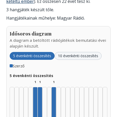
kétéltű ember
). Ez összesen 22 évet tesz ki.
3 hangjáték készült tőle.
Hangjátékainak műhelye: Magyar Rádió.
Idősoros diagram
A diagram a betöltött rádiójátékok bemutatási évei
alapján készült.
5 évenkénti összesítés
10 évenkénti összesítés
Szerző
5 évenkénti összesítés
1
1
1
Szerző, 1950–1954: 1
Szerző, 1955–1959: 1
Szerző, 1970–1974: 1