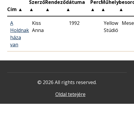
Szerző
Rendező
dátuma
Perc
Műhely
besor
Cím
▲
▲
▲
▲
▲
▲
▲
A
Kiss
1992
Yellow
Mese
Holdnak
Anna
Stúdió
háza
van
© 2026 All rights reserved.
Oldal tetejére