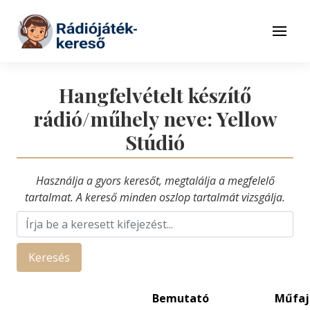
Tovább a navigációhoz
Tovább a tartalomhoz
Menü
Hangfelvételt készítő
rádió/műhely neve: Yellow
Stúdió
Használja a gyors keresőt, megtalálja a megfelelő
tartalmat. A kereső minden oszlop tartalmát vizsgálja.
Keresés
Bemutató
Műfaj