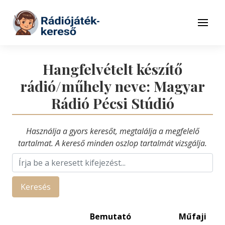
Tovább a navigációhoz
Tovább a tartalomhoz
Menü
Hangfelvételt készítő
rádió/műhely neve: Magyar
Rádió Pécsi Stúdió
Használja a gyors keresőt, megtalálja a megfelelő
tartalmat. A kereső minden oszlop tartalmát vizsgálja.
Keresés
Bemutató
Műfaji