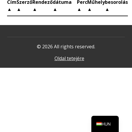
Cím
Szerző
Rendező
dátuma
Perc
Műhely
besorolás
▲
▲
▲
▲
▲
▲
▲
© 2026 All rights reserved.
Oldal tetejére
HUN