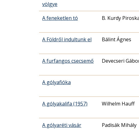
völgye
A feneketlen tó
B. Kurdy Pirosk
A Földről indultunk el
Bálint Ágnes
A furfangos csecsemő
Devecseri Gábo
A gólyafióka
A gólyakalifa (1957)
Wilhelm Hauff
A gólyaréti vásár
Padisák Mihály