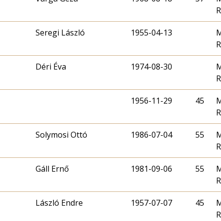
R
Seregi László
1955-04-13
M
R
Déri Éva
1974-08-30
M
R
1956-11-29
45
M
R
Solymosi Ottó
1986-07-04
55
M
R
Gáll Ernő
1981-09-06
55
M
R
László Endre
1957-07-07
45
M
R