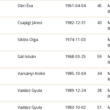
Déri Éva
1961-04-04
45
M
R
Csajági János
1982-12-31
43
M
R
Siklós Olga
1974-11-03
M
R
Gál István
1968-03-25
59
M
R
Varsányi Anikó
1985-10-04
34
M
R
Vadász Gyula
1989-12-24
28
M
R
Vadász Gyula
1983-10-02
51
M