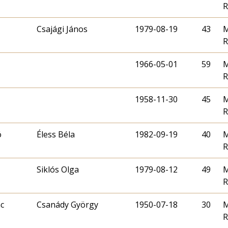
R
Csajági János
1979-08-19
43
M
R
1966-05-01
59
M
R
1958-11-30
45
M
R
ó
Éless Béla
1982-09-19
40
M
R
Siklós Olga
1979-08-12
49
M
R
c
Csanády György
1950-07-18
30
M
R