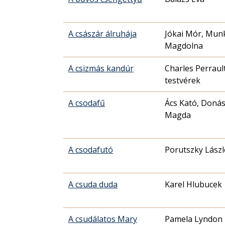
A császár álruhája
Jókai Mór, Mun
Magdolna
A csizmás kandúr
Charles Perraul
testvérek
A csodafű
Ács Kató, Doná
Magda
A csodafutó
Porutszky Lászl
A csuda duda
Karel Hlubucek
A csudálatos Mary
Pamela Lyndon 