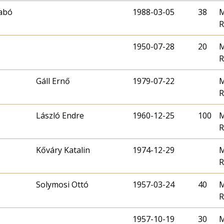
zabó
1988-03-05
38
M
R
1950-07-28
20
M
R
Gáll Ernő
1979-07-22
M
R
László Endre
1960-12-25
100
M
R
Kőváry Katalin
1974-12-29
M
R
Solymosi Ottó
1957-03-24
40
M
R
1957-10-19
30
M