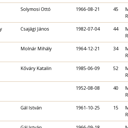
Solymosi Ottó
1966-08-21
45
M
R
y
Csajági János
1982-07-04
44
M
R
Molnár Mihály
1964-12-21
34
M
R
Kőváry Katalin
1985-06-09
52
M
R
1952-08-08
40
M
R
Gál István
1961-10-25
15
M
R
Gál István
1966-09-18
M