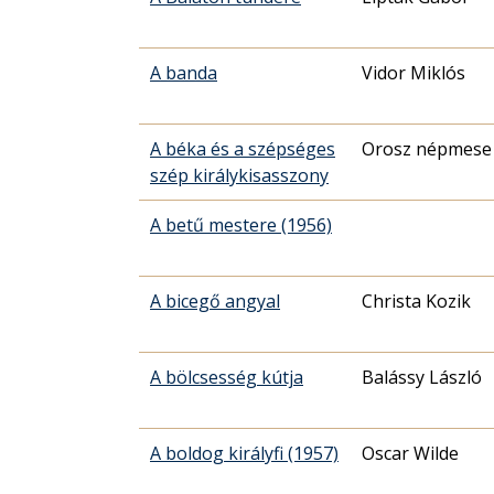
A banda
Vidor Miklós
A béka és a szépséges
Orosz népmese
szép királykisasszony
A betű mestere (1956)
A bicegő angyal
Christa Kozik
A bölcsesség kútja
Balássy László
A boldog királyfi (1957)
Oscar Wilde