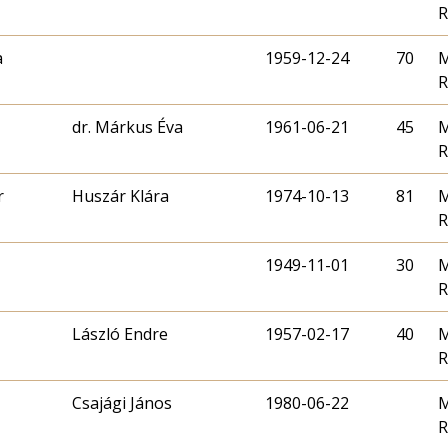
R
a
1959-12-24
70
M
R
dr. Márkus Éva
1961-06-21
45
M
R
r
Huszár Klára
1974-10-13
81
M
R
1949-11-01
30
M
R
László Endre
1957-02-17
40
M
R
Csajági János
1980-06-22
M
R