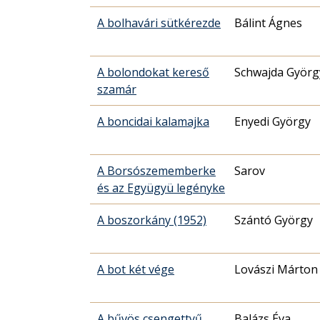
A bolhavári sütkérezde
Bálint Ágnes
A bolondokat kereső
Schwajda Györg
szamár
A boncidai kalamajka
Enyedi György
A Borsószememberke
Sarov
és az Együgyü legényke
A boszorkány (1952)
Szántó György
A bot két vége
Lovászi Márton
A bűvös csengettyű
Balázs Éva