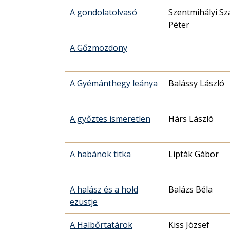
A gondolatolvasó
Szentmihályi S
Péter
A Gőzmozdony
A Gyémánthegy leánya
Balássy László
A győztes ismeretlen
Hárs László
A habánok titka
Lipták Gábor
A halász és a hold
Balázs Béla
ezüstje
A Halbőrtatárok
Kiss József