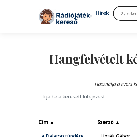
Tovább a navigációhoz
Tovább a tartalomhoz
Hírek
Hangfelvételt 
Használja a gyors k
Cím
▲
Szerző
▲
A Balaton tündére
Lipták Gábor