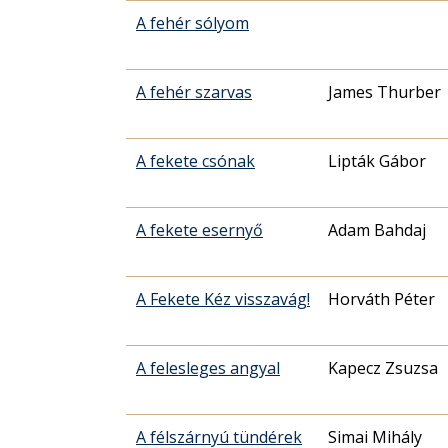
A fehér sólyom
A fehér szarvas
James Thurber
A fekete csónak
Lipták Gábor
A fekete esernyő
Adam Bahdaj
A Fekete Kéz visszavág!
Horváth Péter
A felesleges angyal
Kapecz Zsuzsa
A félszárnyú tündérek
Simai Mihály