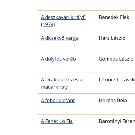
A deszkavári királyfi
Benedek Elek
(1979)
A dicsekvő varga
Hárs László
A dölyfös veréb
Gombos László
A Drakula őrs és a
Lőrincz L. Lászl
madárkirály
A fehér elefánt
Horgas Béla
A Fehér Ló Fia
Barotányi Feren