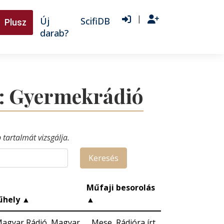
|
Új
ScifiDB
Plusz
darab?
e: Gyermekrádió
tartalmát vizsgálja.
Keresés
Műfaji besorolás
űhely
▲
▲
agyar Rádió, Magyar
Mese, Rádióra írt