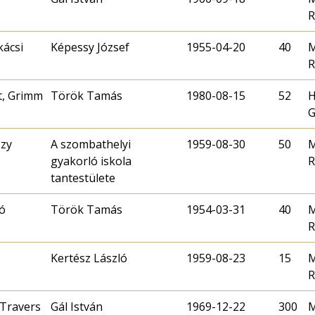
R
kácsi
Képessy József
1955-04-20
40
M
R
t, Grimm
Török Tamás
1980-08-15
52
H
G
szy
A szombathelyi
1959-08-30
50
M
gyakorló iskola
R
tantestülete
ó
Török Tamás
1954-03-31
40
M
R
Kertész László
1959-08-23
15
M
R
Travers
Gál István
1969-12-22
300
M