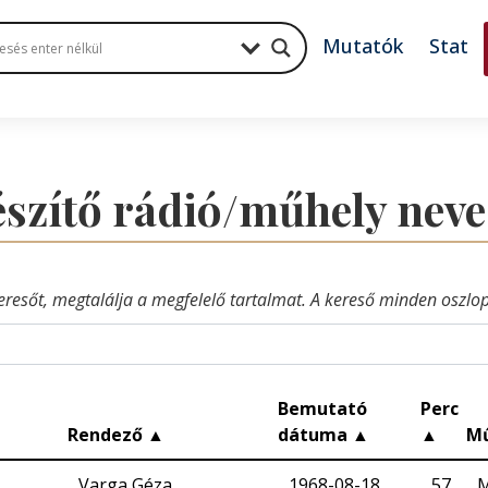
Mutatók
Stat
készítő rádió/műhely nev
eresőt, megtalálja a megfelelő tartalmat. A kereső minden oszlop 
Bemutató
Perc
Rendező
▲
dátuma
▲
▲
M
Varga Géza
1968-08-18
57
M