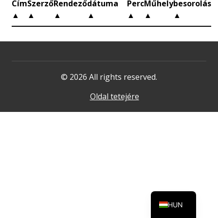
Cím
Szerző
Rendező
dátuma
Perc
Műhely
besorolás
▲
▲
▲
▲
▲
▲
▲
© 2026 All rights reserved.
Oldal tetejére
HUN