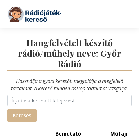
Tovább a navigációhoz
Tovább a tartalomhoz
Menü
Hangfelvételt készítő
rádió/műhely neve: Győr
Rádió
Használja a gyors keresőt, megtalálja a megfelelő
tartalmat. A kereső minden oszlop tartalmát vizsgálja.
Keresés
Bemutató
Műfaji