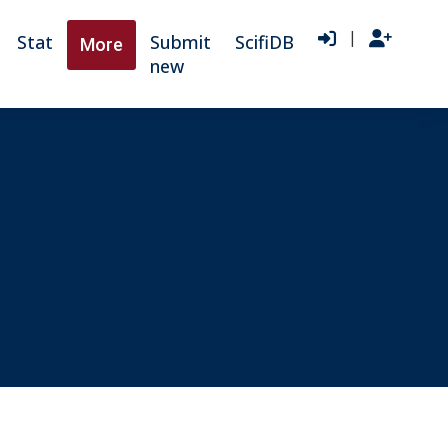
|
Stat
Submit
ScifiDB
More
new