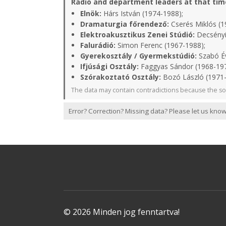
Radio and department leaders at that tim
Elnök:
Hárs István (1974-1988);
Dramaturgia főrendező:
Cserés Miklós (1
Elektroakusztikus Zenei Stúdió:
Decsényi
Falurádió:
Simon Ferenc (1967-1988);
Gyerekosztály / Gyermekstúdió:
Szabó Év
Ifjúsági Osztály:
Faggyas Sándor (1968-197
Szórakoztató Osztály:
Bozó László (1971
The data may contain contradictions because the so
Error? Correction? Missing data? Please let us know
© 2026 Minden jog fenntartva!