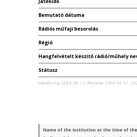
Játékidő
Bemutató dátuma
Rádiós műfaji besorolás
Régió
Hangfelvételt készítő rádió/műhely ne
Státusz
Létrehozva: 2024. 09. 17.; Revíziók: 2024. 09. 17.; 202
Name of the institution at the time of th