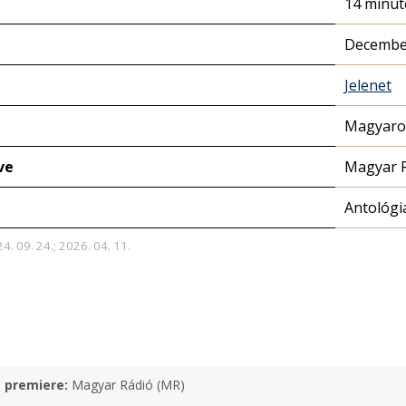
14 minut
December
Jelenet
Magyaror
ve
Magyar 
Antológi
4. 09. 24.; 2026. 04. 11.
e premiere:
Magyar Rádió (MR)