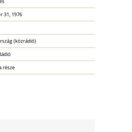
es
 31, 1976
szág (közrádió)
Rádió
a része