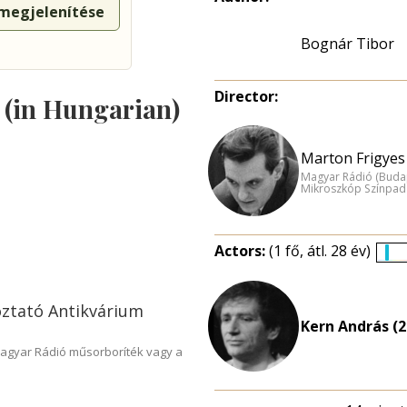
 megjelenítése
Bognár Tibor
Director:
s (in Hungarian)
Marton Frigyes 
Magyar Rádió (Buda
Mikroszkóp Színpad
Actors:
(1 fő, átl. 28 év)
É
e
oztató Antikvárium
n
Kern András (2
Magyar Rádió műsorboríték vagy a