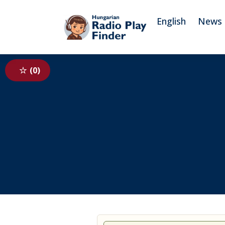
To navigation
To contents
English
News
0