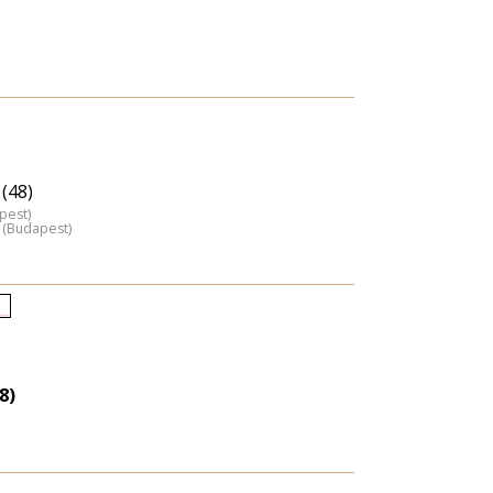
(48)
pest)
 (Budapest)
letkori
loszlás
agyítása
8)