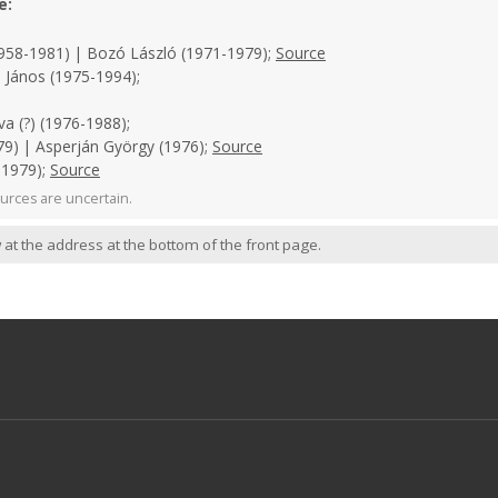
e:
958-1981) | Bozó László (1971-1979);
Source
 János (1975-1994);
a (?) (1976-1988);
9) | Asperján György (1976);
Source
-1979);
Source
urces are uncertain.
 at the address at the bottom of the front page.