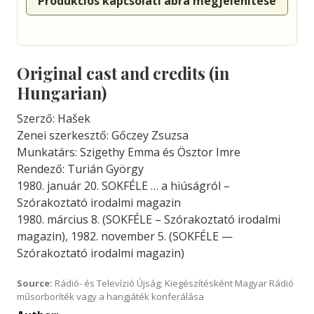
Produkciós kapcsolati ábra megjelenítése
Original cast and credits (in
Hungarian)
Szerző: Hašek
Zenei szerkesztő: Gőczey Zsuzsa
Munkatárs: Szigethy Emma és Ösztor Imre
Rendező: Turián György
1980. január 20. SOKFÉLE … a hiúságról –
Szórakoztató irodalmi magazin
1980. március 8. (SOKFÉLE – Szórakoztató irodalmi
magazin), 1982. november 5. (SOKFÉLE —
Szórakoztató irodalmi magazin)
Source:
Rádió- és Televízió Újság; Kiegészítésként Magyar Rádió
műsorboríték vagy a hangjáték konferálása