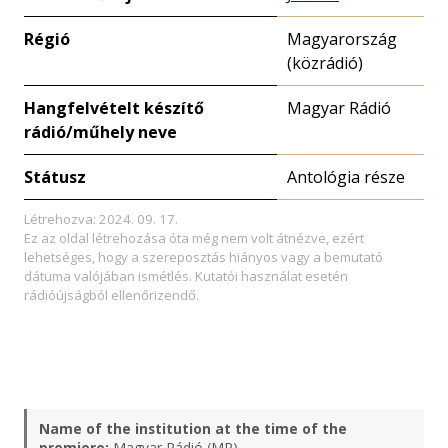
Régió
Magyarország
(közrádió)
Hangfelvételt készítő
Magyar Rádió
rádió/műhely neve
Státusz
Antológia része
Létrehozva: 2024. 09. 17.
Ez az oldal létrehozása óta még nem volt átnézve, ezért
lehetséges, hogy a szereposztás hiányos vagy a bemutató
dátuma valójában ismétlés. Kutatói használat esetén
rádióújságból ellenőrizendő.
Name of the institution at the time of the
premiere:
Magyar Rádió (MR)