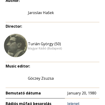
Author:
Jaroslav Hašek
Director:
Turián György (50)
Magyar Rádió (Budapest)
Music editor:
Göczey Zsuzsa
Bemutató dátuma
January 20, 1980
Rádiós műfaji besorolás
Jelenet