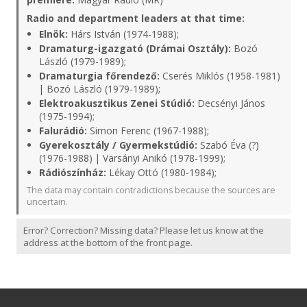
Radio and department leaders at that time:
Elnök:
Hárs István (1974-1988);
Dramaturg-igazgató (Drámai Osztály):
Bozó
László (1979-1989);
Dramaturgia főrendező:
Cserés Miklós (1958-1981)
| Bozó László (1979-1989);
Elektroakusztikus Zenei Stúdió:
Decsényi János
(1975-1994);
Falurádió:
Simon Ferenc (1967-1988);
Gyerekosztály / Gyermekstúdió:
Szabó Éva (?)
(1976-1988) | Varsányi Anikó (1978-1999);
Rádiószínház:
Lékay Ottó (1980-1984);
The data may contain contradictions because the sources are
uncertain.
Error? Correction? Missing data? Please let us know at the
address at the bottom of the front page.