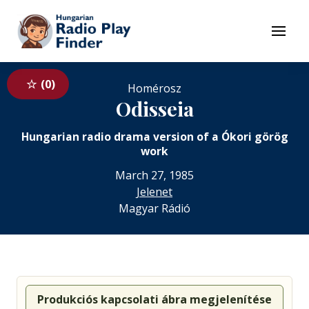
To navigation
To contents
Menu
0
Homérosz
Odisseia
Hungarian radio drama version of a Ókori görög
work
March 27, 1985
Jelenet
Magyar Rádió
Produkciós kapcsolati ábra megjelenítése