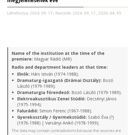
megjelenésének éve
Létrehozva: 2024. 09. 17.; Revíziók: 2024. 09. 17.; 2026. 04. 30.
Name of the institution at the time of the
premiere:
Magyar Rádió (MR)
Radio and department leaders at that time:
Elnök:
Hárs István (1974-1988);
Dramaturg-igazgató (Drámai Osztály):
Bozó
László (1979-1989);
Dramaturgia főrendező:
Bozó László (1979-1989);
Elektroakusztikus Zenei Stúdió:
Decsényi János
(1975-1994);
Falurádió:
Simon Ferenc (1967-1988);
Gyerekosztály / Gyermekstúdió:
Szabó Éva (?)
(1976-1988) | Varsányi Anikó (1978-1999);
The data may contain contradictions because the sources are