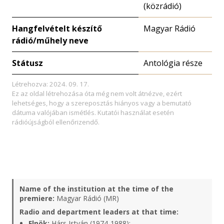
(közrádió)
Hangfelvételt készítő
Magyar Rádió
rádió/műhely neve
Státusz
Antológia része
Létrehozva: 2024. 09. 17.
Ez az oldal létrehozása óta még nem volt átnézve, ezért
lehetséges, hogy a szereposztás hiányos vagy a bemutató
dátuma valójában ismétlés. Kutatói használat esetén
rádióújságból ellenőrizendő.
Name of the institution at the time of the
premiere:
Magyar Rádió (MR)
Radio and department leaders at that time:
Elnök:
Hárs István (1974-1988);