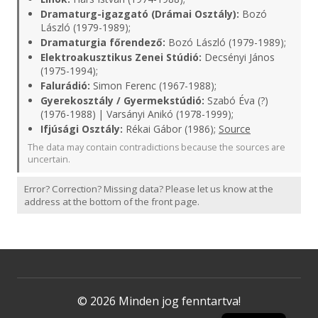
Dramaturg-igazgató (Drámai Osztály):
Bozó
László (1979-1989);
Dramaturgia főrendező:
Bozó László (1979-1989);
Elektroakusztikus Zenei Stúdió:
Decsényi János
(1975-1994);
Falurádió:
Simon Ferenc (1967-1988);
Gyerekosztály / Gyermekstúdió:
Szabó Éva (?)
(1976-1988) | Varsányi Anikó (1978-1999);
Ifjúsági Osztály:
Rékai Gábor (1986);
Source
The data may contain contradictions because the sources are
uncertain.
Error? Correction? Missing data? Please let us know at the
address at the bottom of the front page.
© 2026 Minden jog fenntartva!