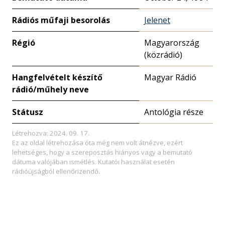
Rádiós műfaji besorolás
Jelenet
Régió
Magyarország
(közrádió)
Hangfelvételt készítő
Magyar Rádió
rádió/műhely neve
Státusz
Antológia része
Létrehozva: 2024. 09. 17.
Ez az oldal létrehozása óta még nem volt átnézve, ezért
lehetséges, hogy a szereposztás hiányos vagy a bemutató
dátuma valójában ismétlés. Kutatói használat esetén
rádióújságból ellenőrizendő.