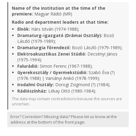
Name of the institution at the time of the
premiere:
Magyar Rádió (MR)
Radio and department leaders at that time:
Elnök:
Hárs István (1974-1988);
Dramaturg-igazgató (Drámai Osztály):
Bozó
László (1979-1989);
Dramaturgia főrendező:
Bozó László (1979-1989);
Elektroakusztikus Zenei Stúdió:
Decsényi János
(1975-1994);
Falurádió:
Simon Ferenc (1967-1988);
Gyerekosztály / Gyermekstúdió:
Szabó Éva (?)
(1976-1988) | Varsányi Anikó (1978-1999);
Irodalmi Osztály:
Dorogi Zsigmond (?) (1984);
Rádiószínház:
Lékay Ottó (1980-1984);
The data may contain contradictions because the sources are
uncertain.
Error? Correction? Missing data? Please let us know at the
address at the bottom of the front page.