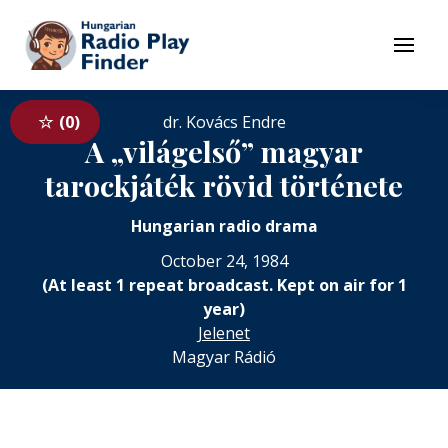
To navigation
To contents
Menu
0
dr. Kovács Endre
A „világelső” magyar
tarockjáték rövid története
Hungarian radio drama
October 24, 1984
(At least 1 repeat broadcast. Kept on air for 1
year)
Jelenet
Magyar Rádió