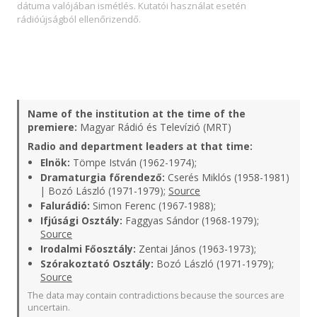
dátuma valójában ismétlés. Kutatói használat esetén
rádióújságból ellenőrizendő.
Name of the institution at the time of the
premiere:
Magyar Rádió és Televízió (MRT)
Radio and department leaders at that time:
Elnök:
Tömpe István (1962-1974);
Dramaturgia főrendező:
Cserés Miklós (1958-1981)
| Bozó László (1971-1979);
Source
Falurádió:
Simon Ferenc (1967-1988);
Ifjúsági Osztály:
Faggyas Sándor (1968-1979);
Source
Irodalmi Főosztály:
Zentai János (1963-1973);
Szórakoztató Osztály:
Bozó László (1971-1979);
Source
The data may contain contradictions because the sources are
uncertain.