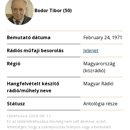
nagyítása
Bodor Tibor (50)
Bemutató dátuma
February 24, 1971
Rádiós műfaji besorolás
Jelenet
Régió
Magyarország
(közrádió)
Hangfelvételt készítő
Magyar Rádió
rádió/műhely neve
Státusz
Antológia része
Létrehozva: 2024. 09. 17.
Ez az oldal létrehozása óta még nem volt átnézve, ezért
lehetséges, hogy a szereposztás hiányos vagy a bemutató