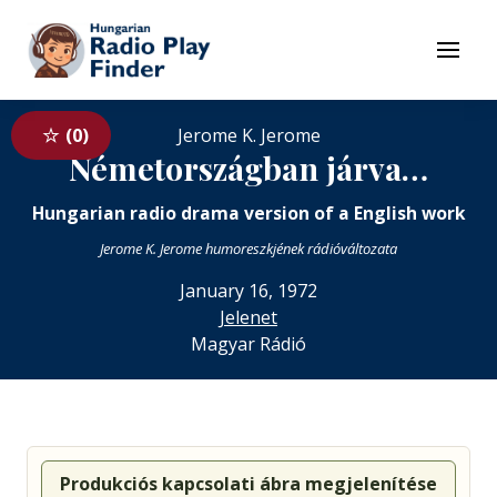
To navigation
To contents
Menu
0
Jerome K. Jerome
Németországban járva…
Hungarian radio drama version of a English work
Jerome K. Jerome humoreszkjének rádióváltozata
January 16, 1972
Jelenet
Magyar Rádió
Produkciós kapcsolati ábra megjelenítése