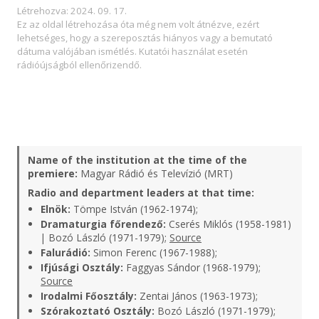
Létrehozva: 2024. 09. 17.
Ez az oldal létrehozása óta még nem volt átnézve, ezért
lehetséges, hogy a szereposztás hiányos vagy a bemutató
dátuma valójában ismétlés. Kutatói használat esetén
rádióújságból ellenőrizendő.
Name of the institution at the time of the
premiere:
Magyar Rádió és Televízió (MRT)
Radio and department leaders at that time:
Elnök:
Tömpe István (1962-1974);
Dramaturgia főrendező:
Cserés Miklós (1958-1981)
| Bozó László (1971-1979);
Source
Falurádió:
Simon Ferenc (1967-1988);
Ifjúsági Osztály:
Faggyas Sándor (1968-1979);
Source
Irodalmi Főosztály:
Zentai János (1963-1973);
Szórakoztató Osztály:
Bozó László (1971-1979);