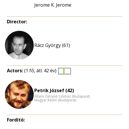
Jerome K. Jerome
Director:
Rácz György (61)
Actors:
(1 fő, átl. 42 év)
Életkori
eloszlás
nagyítása
Petrik József (42)
Állami Déryné Színház (Budapest)
Magyar Rádió (Budapest)
Fordító: