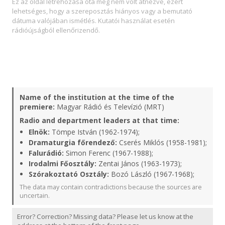
Ez az oldal létrehozása óta még nem volt átnézve, ezért
lehetséges, hogy a szereposztás hiányos vagy a bemutató
dátuma valójában ismétlés. Kutatói használat esetén
rádióújságból ellenőrizendő.
Name of the institution at the time of the
premiere:
Magyar Rádió és Televízió (MRT)
Radio and department leaders at that time:
Elnök:
Tömpe István (1962-1974);
Dramaturgia főrendező:
Cserés Miklós (1958-1981);
Falurádió:
Simon Ferenc (1967-1988);
Irodalmi Főosztály:
Zentai János (1963-1973);
Szórakoztató Osztály:
Bozó László (1967-1968);
The data may contain contradictions because the sources are
uncertain.
Error? Correction? Missing data? Please let us know at the