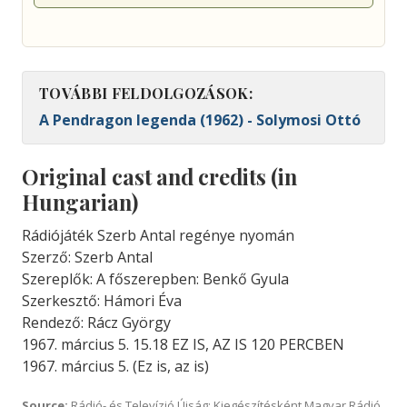
TOVÁBBI FELDOLGOZÁSOK:
A Pendragon legenda (1962) - Solymosi Ottó
Original cast and credits (in
Hungarian)
Rádiójáték Szerb Antal regénye nyomán
Szerző: Szerb Antal
Szereplők: A főszerepben: Benkő Gyula
Szerkesztő: Hámori Éva
Rendező: Rácz György
1967. március 5. 15.18 EZ IS, AZ IS 120 PERCBEN
1967. március 5. (Ez is, az is)
Source:
Rádió- és Televízió Újság; Kiegészítésként Magyar Rádió