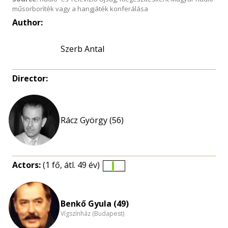
műsorboríték vagy a hangjáték konferálása
Author:
Szerb Antal
Director:
Rácz György (56)
Actors:
(1 fő, átl. 49 év)
Életkori
eloszlás
nagyítása
Benkő Gyula (49)
Vígszínház (Budapest)