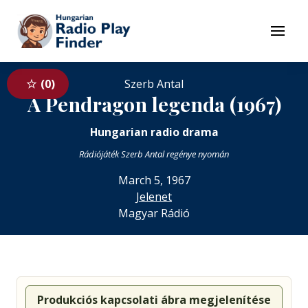
To navigation
To contents
Menu
0
Szerb Antal
A Pendragon legenda (1967)
Hungarian radio drama
Rádiójáték Szerb Antal regénye nyomán
March 5, 1967
Jelenet
Magyar Rádió
Produkciós kapcsolati ábra megjelenítése