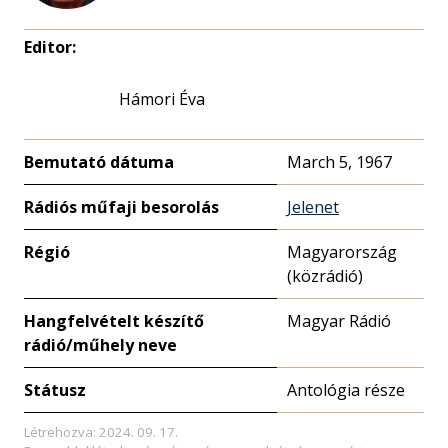
Editor:
Hámori Éva
Bemutató dátuma
March 5, 1967
Rádiós műfaji besorolás
Jelenet
Régió
Magyarország
(közrádió)
Hangfelvételt készítő
Magyar Rádió
rádió/műhely neve
Státusz
Antológia része
Létrehozva: 2024. 09. 17.