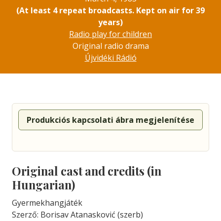
(At least 4 repeat broadcasts. Kept on air for 39
years)
Radio play for children
Original radio drama
Újvidéki Rádió
Produkciós kapcsolati ábra megjelenítése
Original cast and credits (in
Hungarian)
Gyermekhangjáték
Szerző: Borisav Atanasković (szerb)