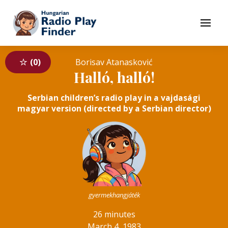
To navigation
To contents
Menu
0
Borisav Atanasković
Halló, halló!
Serbian children’s radio play in a vajdasági
magyar version (directed by a Serbian director)
gyermekhangjáték
26 minutes
March 4, 1983