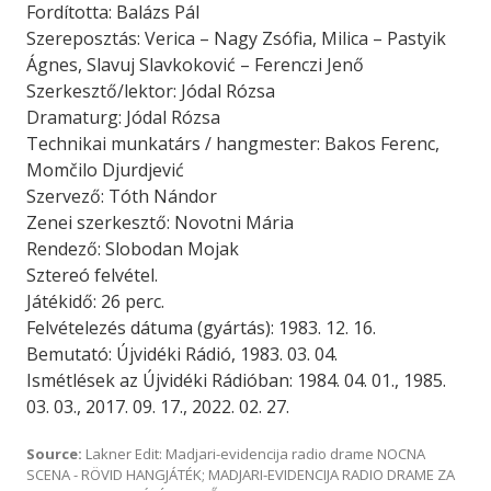
Fordította: Balázs Pál
Szereposztás: Verica – Nagy Zsófia, Milica – Pastyik
Ágnes, Slavuj Slavkoković – Ferenczi Jenő
Szerkesztő/lektor: Jódal Rózsa
Dramaturg: Jódal Rózsa
Technikai munkatárs / hangmester: Bakos Ferenc,
Momčilo Djurdjević
Szervező: Tóth Nándor
Zenei szerkesztő: Novotni Mária
Rendező: Slobodan Mojak
Sztereó felvétel.
Játékidő: 26 perc.
Felvételezés dátuma (gyártás): 1983. 12. 16.
Bemutató: Újvidéki Rádió, 1983. 03. 04.
Ismétlések az Újvidéki Rádióban: 1984. 04. 01., 1985.
03. 03., 2017. 09. 17., 2022. 02. 27.
Source:
Lakner Edit: Madjari-evidencija radio drame NOCNA
SCENA - RÖVID HANGJÁTÉK; MADJARI-EVIDENCIJA RADIO DRAME ZA