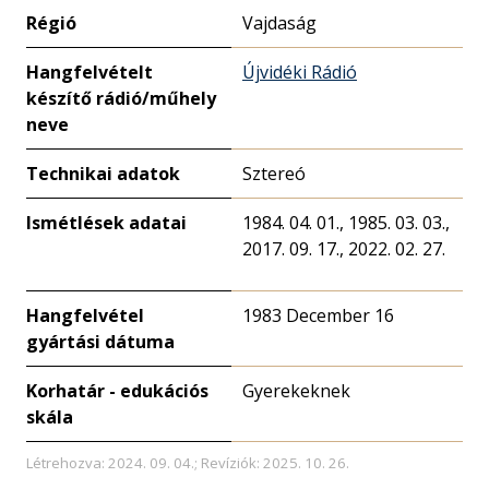
Régió
Vajdaság
Hangfelvételt
Újvidéki Rádió
készítő rádió/műhely
neve
Technikai adatok
Sztereó
Ismétlések adatai
1984. 04. 01., 1985. 03. 03.,
2017. 09. 17., 2022. 02. 27.
Hangfelvétel
1983 December 16
gyártási dátuma
Korhatár - edukációs
Gyerekeknek
skála
Létrehozva: 2024. 09. 04.; Revíziók: 2025. 10. 26.