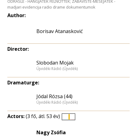
ODRASLE - HANGJÁTÉK FELNŐTTEK; ZABAVISTE-MESEJATEK -
madjari evidencija radio drame dokumentumok
Author:
Borisav Atanasković
Director:
Slobodan Mojak
Újvidéki Rádió (Újvidék)
Dramaturge:
Jódal Rózsa (44)
Újvidéki Rádió (Újvidék)
Actors:
(3 fő, átl. 53 év)
Életkori
eloszlás
Nagy Zsófia