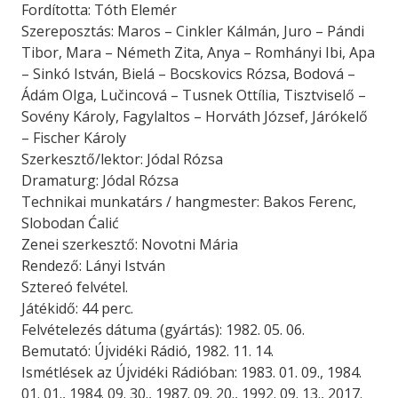
Fordította: Tóth Elemér
Szereposztás: Maros – Cinkler Kálmán, Juro – Pándi
Tibor, Mara – Németh Zita, Anya – Romhányi Ibi, Apa
– Sinkó István, Bielá – Bocskovics Rózsa, Bodová –
Ádám Olga, Lučincová – Tusnek Ottília, Tisztviselő –
Sovény Károly, Fagylaltos – Horváth József, Járókelő
– Fischer Károly
Szerkesztő/lektor: Jódal Rózsa
Dramaturg: Jódal Rózsa
Technikai munkatárs / hangmester: Bakos Ferenc,
Slobodan Ćalić
Zenei szerkesztő: Novotni Mária
Rendező: Lányi István
Sztereó felvétel.
Játékidő: 44 perc.
Felvételezés dátuma (gyártás): 1982. 05. 06.
Bemutató: Újvidéki Rádió, 1982. 11. 14.
Ismétlések az Újvidéki Rádióban: 1983. 01. 09., 1984.
01. 01., 1984. 09. 30., 1987. 09. 20., 1992. 09. 13., 2017.