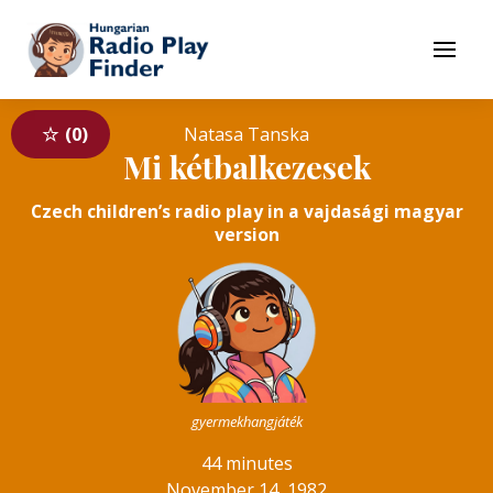
To navigation
To contents
Menu
0
Natasa Tanska
Mi kétbalkezesek
Czech children’s radio play in a vajdasági magyar
version
gyermekhangjáték
44 minutes
November 14, 1982