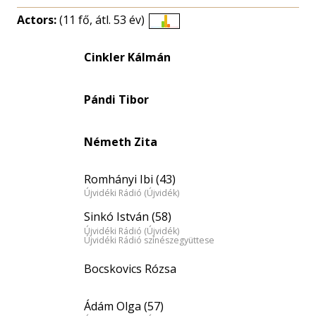
Actors:
(11 fő, átl. 53 év)
Életkori
eloszlás
Cinkler Kálmán
nagyítása
Pándi Tibor
Németh Zita
Romhányi Ibi (43)
Újvidéki Rádió (Újvidék)
Sinkó István (58)
Újvidéki Rádió (Újvidék)
Újvidéki Rádió színészegyüttese
Bocskovics Rózsa
Ádám Olga (57)