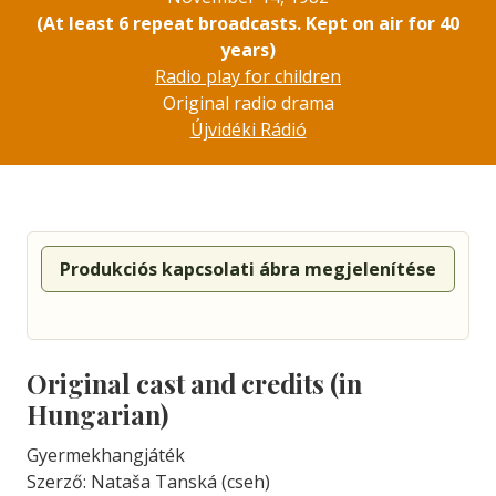
(At least 6 repeat broadcasts. Kept on air for 40
years)
Radio play for children
Original radio drama
Újvidéki Rádió
Produkciós kapcsolati ábra megjelenítése
Original cast and credits (in
Hungarian)
Gyermekhangjáték
Szerző: Nataša Tanská (cseh)