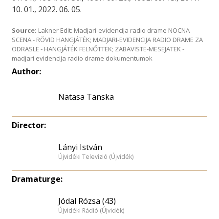
10. 01., 2022. 06. 05.
Source:
Lakner Edit: Madjari-evidencija radio drame NOCNA
SCENA - RÖVID HANGJÁTÉK; MADJARI-EVIDENCIJA RADIO DRAME ZA
ODRASLE - HANGJÁTÉK FELNŐTTEK; ZABAVISTE-MESEJATEK -
madjari evidencija radio drame dokumentumok
Author:
Natasa Tanska
Director:
Lányi István
Újvidéki Televízió (Újvidék)
Dramaturge:
Jódal Rózsa (43)
Újvidéki Rádió (Újvidék)