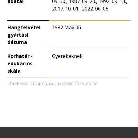
adatai
09. 30., 1987. 09. 20., 1992. 09. 13.,
2017. 10. 01., 2022. 06. 05.
Hangfelvétel
1982 May 06
gyártási
dátuma
Korhatár -
Gyerekeknek
edukációs
skála
Létrehozva: 2024. 09. 04.; Revíziók: 2025. 08. 08.