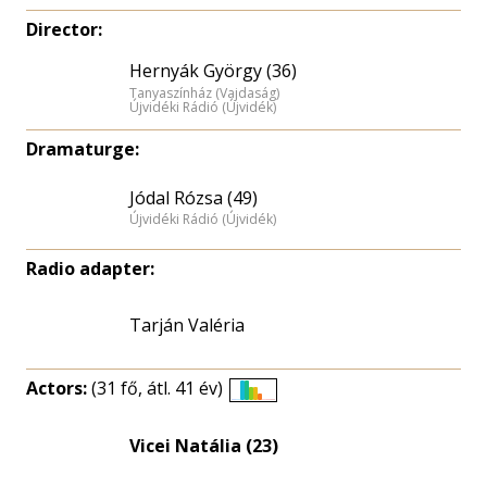
Director:
Hernyák György (36)
Tanyaszínház (Vajdaság)
Újvidéki Rádió (Újvidék)
Dramaturge:
Jódal Rózsa (49)
Újvidéki Rádió (Újvidék)
Radio adapter:
Tarján Valéria
Actors:
(31 fő, átl. 41 év)
Életkori
eloszlás
Vicei Natália (23)
nagyítása