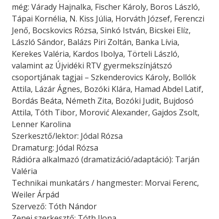
még: Várady Hajnalka, Fischer Károly, Boros László,
Tápai Kornélia, N. Kiss Júlia, Horváth József, Ferenczi
Jenő, Bocskovics Rózsa, Sinkó István, Bicskei Elíz,
László Sándor, Balázs Piri Zoltán, Banka Lívia,
Kerekes Valéria, Kardos Ibolya, Törteli László,
valamint az Újvidéki RTV gyermekszínjátszó
csoportjának tagjai – Szkenderovics Károly, Bollók
Attila, Lázár Ágnes, Bozóki Klára, Hamad Abdel Latif,
Bordás Beáta, Németh Zita, Bozóki Judit, Bujdosó
Attila, Tóth Tibor, Morović Alexander, Gajdos Zsolt,
Lenner Karolina
Szerkesztő/lektor: Jódal Rózsa
Dramaturg: Jódal Rózsa
Rádióra alkalmazó (dramatizáció/adaptáció): Tarján
Valéria
Technikai munkatárs / hangmester: Morvai Ferenc,
Weiler Árpád
Szervező: Tóth Nándor
Zenei szerkesztő: Tóth Ilona