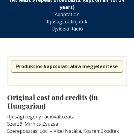
(At least 9 repeat broadcasts. Kept on air for 34
years)
Adaptation
Ifjúsági rádiójáték
Újvidéki Rádió
Produkciós kapcsolati ábra megjelenítése
Original cast and credits (in
Hungarian)
Ifjúsági regény rádióváltozata
Szerző: Mirnics Zsuzsa
Szereposztás: Lóci – Vicei Natália. Közreműködtek