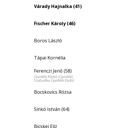
Várady Hajnalka (41)
Fischer Károly (46)
Boros László
Tápai Kornélia
Ferenczi Jenő (58)
Újvidéki Rádió (Újvidék)
Szabadka Újvidéki Rádió
Bocskovics Rózsa
Sinkó István (64)
Bicskei Elíz