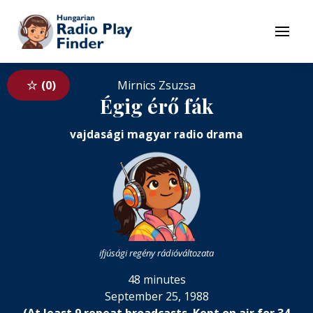
To navigation
To contents
Menu
0
Mirnics Zsuzsa
Égig érő fák
vajdasági magyar radio drama
ifjúsági regény rádióváltozata
48 minutes
September 25, 1988