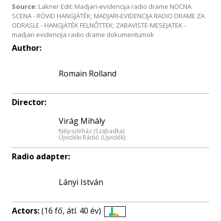
Source:
Lakner Edit: Madjari-evidencija radio drame NOCNA
SCENA - RÖVID HANGJÁTÉK; MADJARI-EVIDENCIJA RADIO DRAME ZA
ODRASLE - HANGJÁTÉK FELNŐTTEK; ZABAVISTE-MESEJATEK -
madjari evidencija radio drame dokumentumok
Author:
Romain Rolland
Director:
Virág Mihály
Népszínház (Szabadka)
Újvidéki Rádió (Újvidék)
Radio adapter:
Lányi István
Actors:
(16 fő, átl. 40 év)
Életkori