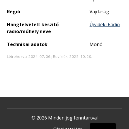
Régió
Vajdaság
Hangfelvételt készítő
Újvidéki Rádió
rádió/műhely neve
Technikai adatok
Monó
Létrehozva: 2024. 07. 06.; Revíziók: 2025. 10. 20.
© 2026 Minden jog fenntartva!