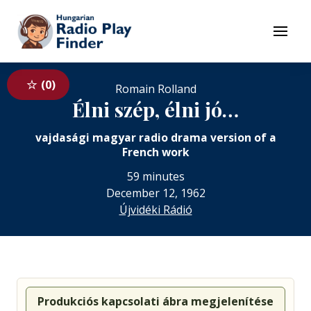
To navigation
To contents
Menu
0
Romain Rolland
Élni szép, élni jó…
vajdasági magyar radio drama version of a
French work
59 minutes
December 12, 1962
Újvidéki Rádió
Produkciós kapcsolati ábra megjelenítése