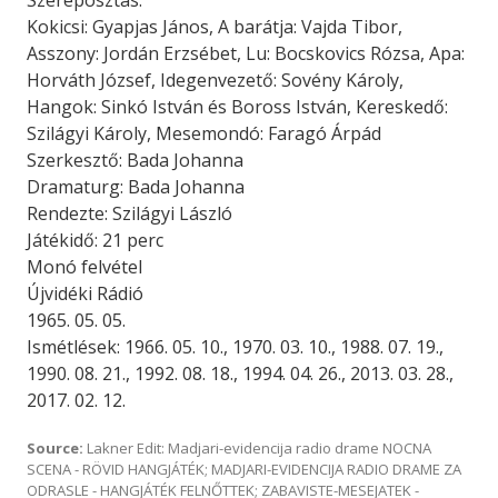
Szereposztás:
Kokicsi: Gyapjas János, A barátja: Vajda Tibor,
Asszony: Jordán Erzsébet, Lu: Bocskovics Rózsa, Apa:
Horváth József, Idegenvezető: Sovény Károly,
Hangok: Sinkó István és Boross István, Kereskedő:
Szilágyi Károly, Mesemondó: Faragó Árpád
Szerkesztő: Bada Johanna
Dramaturg: Bada Johanna
Rendezte: Szilágyi László
Játékidő: 21 perc
Monó felvétel
Újvidéki Rádió
1965. 05. 05.
Ismétlések: 1966. 05. 10., 1970. 03. 10., 1988. 07. 19.,
1990. 08. 21., 1992. 08. 18., 1994. 04. 26., 2013. 03. 28.,
2017. 02. 12.
Source:
Lakner Edit: Madjari-evidencija radio drame NOCNA
SCENA - RÖVID HANGJÁTÉK; MADJARI-EVIDENCIJA RADIO DRAME ZA
ODRASLE - HANGJÁTÉK FELNŐTTEK; ZABAVISTE-MESEJATEK -