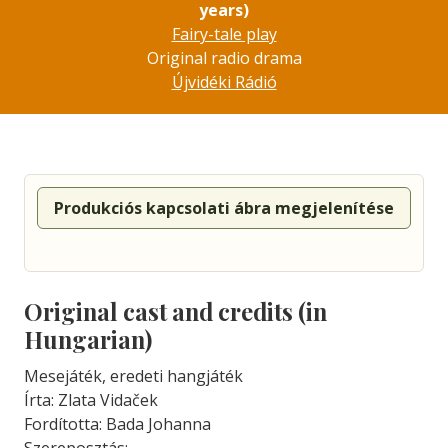
years)
Fairy-tale play
Original radio drama
Újvidéki Rádió
Produkciós kapcsolati ábra megjelenítése
Original cast and credits (in
Hungarian)
Mesejáték, eredeti hangjáték
Írta: Zlata Vidaček
Fordította: Bada Johanna