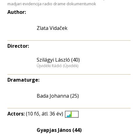
madjari evidencija radio drame dokumentumok
Author:
Zlata Vidaček
Director:
Szilágyi László (40)
Újvidéki Rádió (Újvidék)
Dramaturge:
Bada Johanna (25)
Actors:
(10 fő, átl. 36 év)
Életkori
eloszlás
Gyapjas János (44)
nagyítása