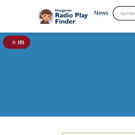
To navigation
To contents
News
0