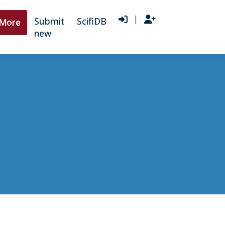
|
Submit
ScifiDB
More
new