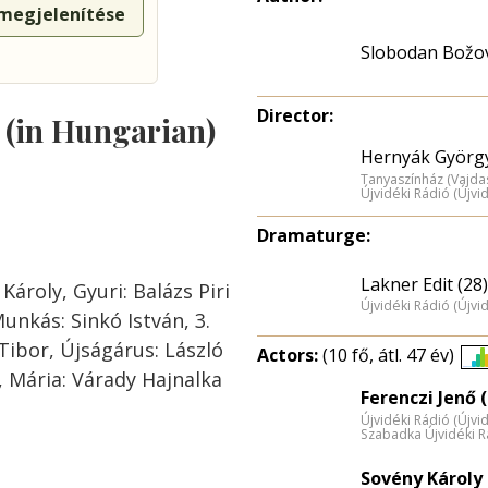
 megjelenítése
Slobodan Božo
Director:
s (in Hungarian)
Hernyák György
Tanyaszínház (Vajda
Újvidéki Rádió (Újvi
Dramaturge:
Lakner Edit (28)
Károly, Gyuri: Balázs Piri
Újvidéki Rádió (Újvi
Munkás: Sinkó István, 3.
 Tibor, Újságárus: László
Actors:
(10 fő, átl. 47 év)
 Mária: Várady Hajnalka
Ferenczi Jenő (
Újvidéki Rádió (Újvi
Szabadka Újvidéki R
Sovény Károly 