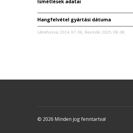
Ismétlések adatai
Hangfelvétel gyártási dátuma
Létrehozva: 2024. 07. 06.; Revíziók: 2025. 08. 08.
© 2026 Minden jog fenntartva!