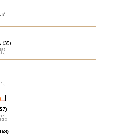
vić
 (35)
ság)
dék)
dék)
Életkori
57)
eloszlás
dék)
nagyítása
ádió
(68)