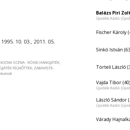
Balázs Piri Zol
Újvidéki Rádió (Újvi
Fischer Károly (
 1995. 10. 03., 2011. 05.
Sinkó István (63
me NOCNA SCENA - RÖVID HANGJÁTÉK;
Törteli László (
GJÁTÉK FELNŐTTEK; ZABAVISTE-
entumok
Vajda Tibor (40
Újvidéki Rádió (Újvi
László Sándor (
Újvidéki Rádió (Újvi
Várady Hajnalka