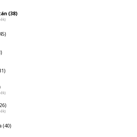
tán (38)
dék)
45)
)
31)
)
dék)
26)
dék)
 (40)