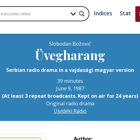
Indices
Stat
Slobodan Božović
Üvegharang
Serbian radio drama in a vajdasági magyar version
39 minutes
June 9, 1987
(At least 3 repeat broadcasts. Kept on air for 24 years)
Original radio drama
Újvidéki Rádió
Author: